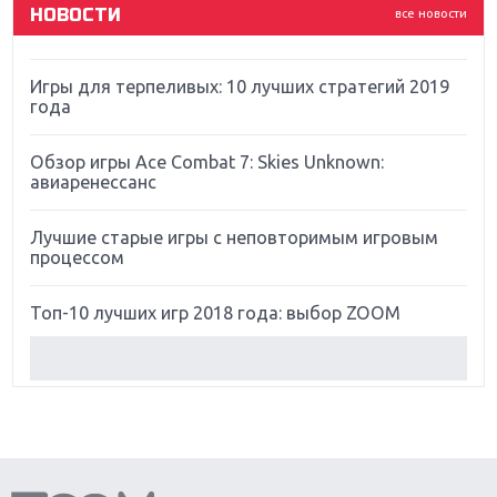
НОВОСТИ
все новости
Far Cry 5: хвалить нельзя ругать
Игры для терпеливых: 10 лучших стратегий 2019
года
Обзор игры Ace Combat 7: Skies Unknown:
авиаренессанс
Лучшие старые игры с неповторимым игровым
процессом
Топ-10 лучших игр 2018 года: выбор ZOOM
Обзор Red Dead Redemption 2: действительно
игра года?
Первый в России обзор игры Starlink: Battle For
Atlas