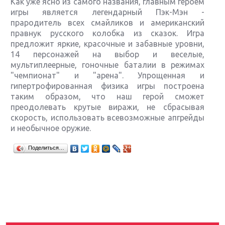
Как уже ясно из самого названия, главным героем
игры является легендарный Пэк-Мэн -
прародитель всех смайликов и американский
правнук русского колобка из сказок. Игра
предложит яркие, красочные и забавные уровни,
14 персонажей на выбор и веселые,
мультиплеерные, гоночные баталии в режимах
"чемпионат" и "арена". Упрощенная и
гипертрофированная физика игры построена
таким образом, что наш герой сможет
преодолевать крутые виражи, не сбрасывая
скорость, использовать всевозможные апгрейды
и необычное оружие.
Крупнейшие релизы мая: Nintendo, Microsoft и
Поделиться…
Sony
Новинки для Nintendo Switch: Labo, South Park и
ремастер Dark Souls
God Of War: тотальный перезапуск серии