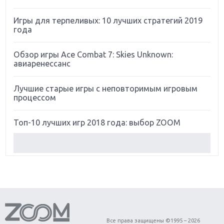
Игры для терпеливых: 10 лучших стратегий 2019
года
Обзор игры Ace Combat 7: Skies Unknown:
авиаренессанс
Лучшие старые игры с неповторимым игровым
процессом
Топ-10 лучших игр 2018 года: выбор ZOOM
Обзор Red Dead Redemption 2: действительно
игра года?
Первый в России обзор игры Starlink: Battle For
Atlas
Обзор игры Forza Horizon 4: вершина эволюции
Все права защищены ©1995 – 2026