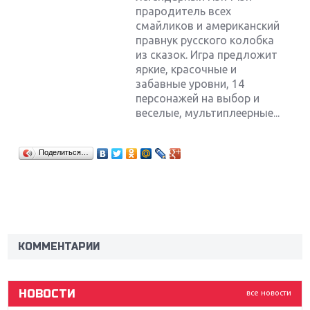
прародитель всех
смайликов и американский
правнук русского колобка
из сказок. Игра предложит
яркие, красочные и
забавные уровни, 14
персонажей на выбор и
веселые, мультиплеерные...
Поделиться…
Крупнейшие релизы мая: Nintendo, Microsoft и
Sony
Новинки для Nintendo Switch: Labo, South Park и
ремастер Dark Souls
КОММЕНТАРИИ
God Of War: тотальный перезапуск серии
НОВОСТИ
все новости
Far Cry 5: хвалить нельзя ругать