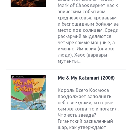
Mark of Chaos вернет нас к
эпическим событиям
средневековья, кровавым
и беспощадным бойням за
место под солнцем. Среди
рас-армий выделяются
четыре самые мощные, а
именно: Империя (они же
люди), Хаос (варвары-
мутанты...
Me & My Katamari (2006)
Король Всего Космоса
продолжает заполнять
небо звездами, которые
сам же когда-то и погасил.
Что есть звезда?
Гигантский раскаленный
шар, как утверждают