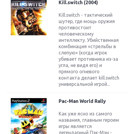
Kill.switch (2004)
Kill.switch - тактический
шутер, где мощь оружия
противостоит
человеческому
интеллекту. Убийственная
комбинация «стрельбы в
слепую» (когда игрок
убивает противника из-за
угла, не видя его) и
прямого огневого
контакта делает kill.switch
универсальной игрой...
Pac-Man World Rally
Как уже ясно из самого
названия, главным героем
игры является
легендарный Пэк-Мэн -