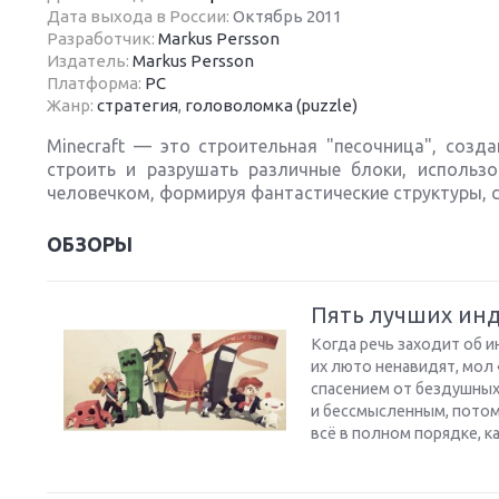
Дата выхода в России:
Октябрь 2011
Разработчик:
Markus Persson
Издатель:
Markus Persson
Платформа:
PC
Жанр:
стратегия
,
головоломка (puzzle)
Next
Minecraft — это строительная "песочница", созд
строить и разрушать различные блоки, использ
человечком, формируя фантастические структуры, 
ОБЗОРЫ
Пять лучших ин
Когда речь заходит об и
их люто ненавидят, мол
спасением от бездушных
и бессмысленным, потому
всё в полном порядке, к