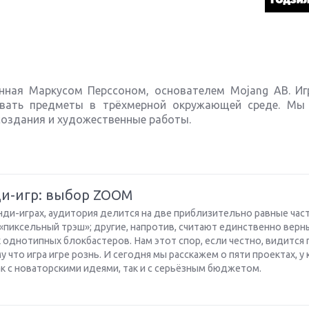
анная Маркусом Перссоном, основателем Mojang AB. Иг
овать предметы в трёхмерной окружающей среде. Мы
создания и художественные работы.
ди-игр: выбор ZOOM
нди-играх, аудитория делится на две приблизительно равные час
 «пиксельный трэш»; другие, напротив, считают единственно вер
 однотипных блокбастеров. Нам этот спор, если честно, видится
 что игра игре рознь. И сегодня мы расскажем о пяти проектах, у
ак с новаторскими идеями, так и с серьёзным бюджетом.