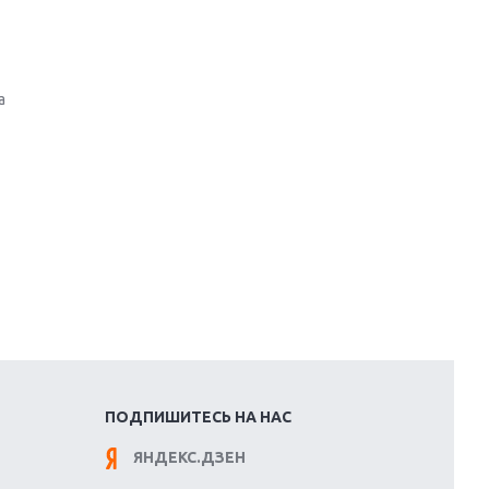
Обзор игры The Crew 2: покорение
Америки
а
Важнейшие анонсы E3 2018
Крупнейшие релизы мая: Nintendo,
Microsoft и Sony
Новинки для Nintendo Switch:
Labo, South Park и ремастер Dark
Souls
God Of War: тотальный
перезапуск серии
ПОДПИШИТЕСЬ НА НАС
Far Cry 5: хвалить нельзя ругать
ЯНДЕКС.ДЗЕН
Игры для терпеливых: 10 лучших