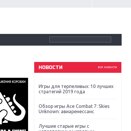
Крупнейшие релизы мая: Nintendo,
Microsoft и Sony
Новинки для Nintendo Switch:
Labo, South Park и ремастер Dark
Souls
God Of War: тотальный
перезапуск серии
НОВОСТИ
все новости
Far Cry 5: хвалить нельзя ругать
Игры для терпеливых: 10 лучших
стратегий 2019 года
Обзор игры Ace Combat 7: Skies
Unknown: авиаренессанс
Лучшие старые игры с