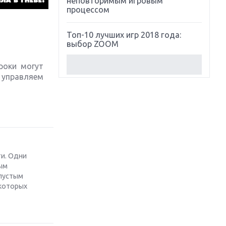
неповторимым игровым
процессом
Топ-10 лучших игр 2018 года:
выбор ZOOM
роки могут
Обзор Red Dead Redemption 2:
 управляем
действительно игра года?
Первый в России обзор игры
Starlink: Battle For Atlas
Обзор игры Forza Horizon 4:
вершина эволюции
ти. Одни
ным
Две важных новинки для
 пустым
консолей: Spider-Man и Divinity
 которых
Original Sin 2
Три крупных релиза для
гибридной консоли Switch