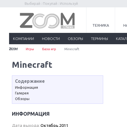
Выбирай : Покупай : Используй
ТЕХНИКА
Н
КОМПАНИИ
НОВОСТИ
ОБЗОРЫ
ТЕРМИНЫ
КАТА
Игры
База игр
Minecraft
Minecraft
Содержание
Информация
Галерея
Обзоры
ИНФОРМАЦИЯ
Дата выхода:
Октябрь 2011