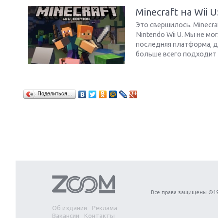
Minecraft на Wii 
Это свершилось. Minecra
Nintendo Wii U. Мы не мо
последняя платформа, до
больше всего подходит 
Поделиться…
Все права защищены ©19
Об издании
Реклама
Вакансии
Контакты