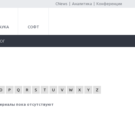
CNews
|
Аналитика
|
Конференции
АУКА
СОФТ
ЛОГ
O
P
Q
R
S
T
U
V
W
X
Y
Z
ериалы пока отсутствуют