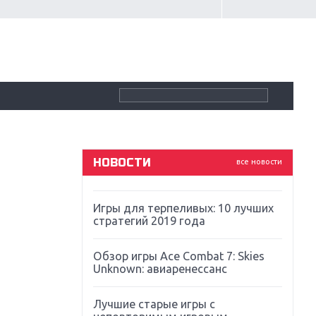
Крупнейшие релизы мая: Nintendo,
Microsoft и Sony
Новинки для Nintendo Switch:
Labo, South Park и ремастер Dark
Souls
God Of War: тотальный
перезапуск серии
НОВОСТИ
все новости
Far Cry 5: хвалить нельзя ругать
Игры для терпеливых: 10 лучших
стратегий 2019 года
Обзор игры Ace Combat 7: Skies
Unknown: авиаренессанс
Лучшие старые игры с