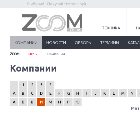
Выбирай : Покупай : Используй
ТЕХНИКА
Н
КОМПАНИИ
НОВОСТИ
ОБЗОРЫ
ТЕРМИНЫ
КАТА
Игры
Компании
Компании
...
1
2
3
5
A
B
C
D
E
F
G
H
I
J
K
L
M
N
А
Б
В
И
М
Н
Р
Ю
Мат