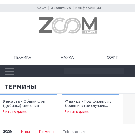
CNews
|
Аналитика
|
Конференции
ТЕХНИКА
НАУКА
СОФТ
ТЕРМИНЫ
Яркость
- Общий фон
Физика
- Под физикой в
Стр
(добавка) свечения...
большинстве случаев...
жан
Next
пока
Читать далее
Читать далее
Чит
Игры
Термины
Tube shooter