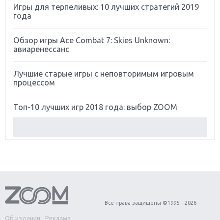
Игры для терпеливых: 10 лучших стратегий 2019
года
Обзор игры Ace Combat 7: Skies Unknown:
авиаренессанс
Лучшие старые игры с неповторимым игровым
процессом
Топ-10 лучших игр 2018 года: выбор ZOOM
Обзор Red Dead Redemption 2: действительно
игра года?
Первый в России обзор игры Starlink: Battle For
Atlas
Обзор игры Forza Horizon 4: вершина эволюции
Все права защищены ©1995 – 2026
Об издании
Реклама