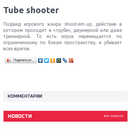
Tube shooter
Подвид игрового жанра shoot-em-up, действие в
котором проходит в «трубе», двумерной или даже
трехмерной. То есть игрок перемещается по
ограниченному по бокам пространству, и убивает
всех врагов.
Поделиться…
Крупнейшие релизы мая: Nintendo, Microsoft и
Sony
Новинки для Nintendo Switch: Labo, South Park и
ремастер Dark Souls
КОММЕНТАРИИ
God Of War: тотальный перезапуск серии
НОВОСТИ
все новости
Far Cry 5: хвалить нельзя ругать