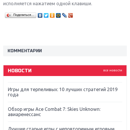
исполняется нажатием одной клавиши.
Поделиться…
Крупнейшие релизы мая: Nintendo, Microsoft и
Sony
Новинки для Nintendo Switch: Labo, South Park и
ремастер Dark Souls
КОММЕНТАРИИ
God Of War: тотальный перезапуск серии
НОВОСТИ
все новости
Far Cry 5: хвалить нельзя ругать
Игры для терпеливых: 10 лучших стратегий 2019
года
Обзор игры Ace Combat 7: Skies Unknown:
авиаренессанс
Лучшие старые игры с неповторимым игровым