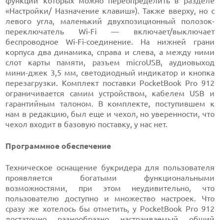
функции которых можно переопределить в разделе
«Настройки/ Назначение клавиш»). Также вверху, но с
левого угла, маленький двухпозиционный полозок-
переключатель Wi-Fi — включает/выключает
беспроводное Wi-Fi-соединение. На нижней грани
корпуса два динамика, справа и слева, а между ними
слот карты памяти, разъем microUSB, аудиовыход
мини-джек 3,5 мм, светодиодный индикатор и кнопка
перезагрузки. Комплект поставки PocketBook Pro 912
ограничивается самим устройством, кабелем USB и
гарантийным талоном. В комплекте, поступившем к
нам в редакцию, был еще и чехол, но уверенности, что
чехол входит в базовую поставку, у нас нет.
Программное обеспечение
Техническое оснащение букридера для пользователя
проявляется богатыми функциональными
возможностями, при этом неудивительно, что
пользователю доступно и множество настроек. Что
сразу же хотелось бы отметить, у PocketBook Pro 912
достаточно разнообразно настраиваемый общий