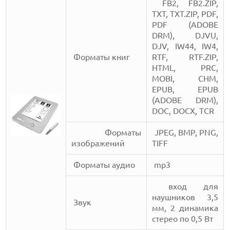
FB2, FB2.ZIP,
TXT, TXT.ZIP, PDF,
PDF (ADOBE
DRM), DJVU,
DJV, IW44, IW4,
Форматы книг
RTF, RTF.ZIP,
HTML, PRC,
MOBI, CHM,
EPUB, EPUB
(ADOBE DRM),
DOC, DOCX, TCR
Форматы
JPEG, BMP, PNG,
изображений
TIFF
Форматы аудио
mp3
вход для
наушников 3,5
Звук
мм, 2 динамика
стерео по 0,5 Вт