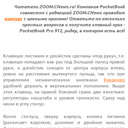
Читатели ZOOM.CNews.ru! Компания PocketBook
совместно с редакцией ZOOM.CNews проводит
конкурс
с ценными призами! Ответьте на несколько
простых вопросов и получите главный приз -
PocketBook Pro 912, ридер, в котором есть всё!
Клавиши листания и джойстик сделаны «под руку», т.е.
клавиши попадают как раз под большой палец правой
руки, а джойстик смещен от центра корпуса влево,
ровно на расстояние вытянутого пальца, так что при
управлении механическими кнопками
букридер
удобней держать в вертикальном положении. Выше
этих клавиш, на правой боковой грани две качельки:
регуляторы масштаба и уровня громкости. Сразу над
ними в углу стилус.
Возле стилуса, сверху корпуса, кнопка питания
(различает короткое, длинное и двойное нажатия,