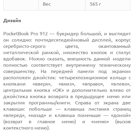
Вес
565 г
Дизайн
PocketBook Pro 912 — букридер большой, и выглядит
он солидно: почтидесятидюймовый дисплей, корпус
серебристо-серого цвета, окантованный
металлической рамкой, множество кнопок и стилус
вдобавок. Можно сказать, внешность данной модели
полностью соответствует внутреннему техническому
совершенству. На передней панели под экраном
расположен джойстик: четырехпозиционное кольцо с
кнопками «вверх», «вниз», «вправо», «влево»,
центральная кнопка «ОК» и дополнительно влево от
джойстика кнопка возврата в предыдущее меню или
закрытия программы/книги. Справа от экрана две
клавиши: побольше — клавиша листания страниц
«вперед», «назад» и клавиша поменьше — «домой»
(возврат в главное меню) и «меню» (вызов
контекстного меню).