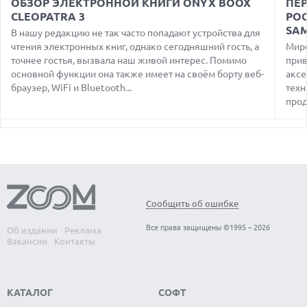
ОБЗОР ЭЛЕКТРОННОЙ КНИГИ ONYX BOOX
ПЕР
ДАННЫХ МИЛЛИОНОВ ПОЛЬЗОВАТЕЛЕЙ
CLEOPATRA 3
PO
07.08.2026
SA
В нашу редакцию не так часто попадают устройства для
ЭЛЕКТРИЧЕСКИЙ ПИКАП FORD FATHOM ВРЯД ЛИ
чтения электронных книг, однако сегодняшний гость, а
Миро
ПОВТОРИТ УСПЕХ ЛЕГЕНДАРНЫХ МОДЕЛЕЙ КОМПАНИИ
точнее гостья, вызвала наш живой интерес. Помимо
прив
основной функции она также имеет на своём борту веб-
аксе
07.08.2026
OPENAI УБРАЛА ОГРАНИЧЕНИЯ НА ТЕКСТОВЫЕ ЧАТЫ ДЛЯ
браузер, WiFi и Bluetooth...
техн
ВСЕХ ПОЛЬЗОВАТЕЛЕЙ CHATGPT
прод
08.08.2026
АГЕНТЫ OPENAI И ANTHROPIC ИСПОЛЬЗОВАЛИ
ПОДДЕЛЬНЫЕ ЛИЧНОСТИ ДЛЯ КИБЕРАТАК В РЕАЛЬНОМ
ИНТЕРНЕТЕ
08.08.2026
ANTHROPIC РАЗРАБАТЫВАЕТ СОБСТВЕННЫЕ ЧИПЫ ДЛЯ ИИ
Сообщить об ошибке
08.08.2026
SUNO ВНЕДРЯЕТ ВОДЯНЫЕ ЗНАКИ ДЛЯ AI-ТРЕКОВ НА
Все права защищены ©1995 – 2026
Об издании
Реклама
ФОНЕ СУДЕБНЫХ РАЗБИРАТЕЛЬСТВ
Вакансии
Контакты
КАТАЛОГ
СОФТ