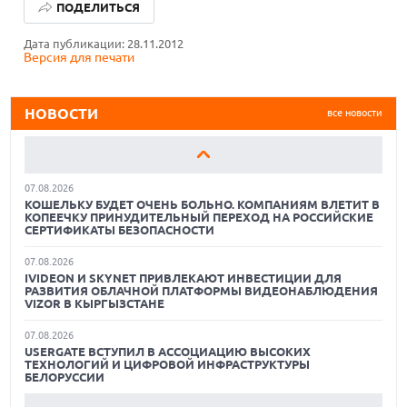
ПОДЕЛИТЬСЯ
GPTUNNEL ОБСУЖДАЕТ ПАРТНЕРСТВО С КИТАЙСКИМ
РАЗРАБОТЧИКОМ ИИ-МОДЕЛЕЙ Z.AI
Дата публикации: 28.11.2012
06.08.2026
Версия для печати
В РОССИИ ЗА ПЯТЬ ЛЕТ СОЗДАДУТ СЕТЬ ТЕХНОПАРКОВ
ДЛЯ ИТ-РАЗРАБОТЧИКОВ. ИНВЕСТИЦИИ СОСТАВЯТ 25
МИЛЛИАРДОВ
НОВОСТИ
все новости
06.08.2026
ИНДУСТРИЯ ПК ТРЕБУЕТ У MICROSOFT СДЕЛАТЬ WINDOWS
ЛЕГЧЕ И БЫСТРЕЕ: «ИНАЧЕ МЫ НЕ ВЫЖИВЕМ»
07.08.2026
КОШЕЛЬКУ БУДЕТ ОЧЕНЬ БОЛЬНО. КОМПАНИЯМ ВЛЕТИТ В
КОПЕЕЧКУ ПРИНУДИТЕЛЬНЫЙ ПЕРЕХОД НА РОССИЙСКИЕ
СЕРТИФИКАТЫ БЕЗОПАСНОСТИ
07.08.2026
IVIDEON И SKYNET ПРИВЛЕКАЮТ ИНВЕСТИЦИИ ДЛЯ
РАЗВИТИЯ ОБЛАЧНОЙ ПЛАТФОРМЫ ВИДЕОНАБЛЮДЕНИЯ
VIZOR В КЫРГЫЗСТАНЕ
07.08.2026
18.06.2026
USERGATE ВСТУПИЛ В АССОЦИАЦИЮ ВЫСОКИХ
САМЫЕ ЛЕГКИЕ НОУТБУКИ С ДИСКРЕТНОЙ ГРАФИКОЙ:
ТЕХНОЛОГИЙ И ЦИФРОВОЙ ИНФРАСТРУКТУРЫ
ВЫБОР ZOOM
БЕЛОРУССИИ
01.06.2026