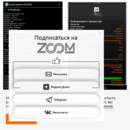
Подписаться на
Рассылка
Яндекс.Дзен
Мы используем Сookies для обеспечения наилучшего опыта
Telegram
работы на нашем сайте. Продолжая использовать сайт, вы
соглашаетесь с условиями
Пользовательского соглашения
.
Вконтакте
ПОНЯТНО
Все, что вы хотели знать о процессоре, но боялись спросить