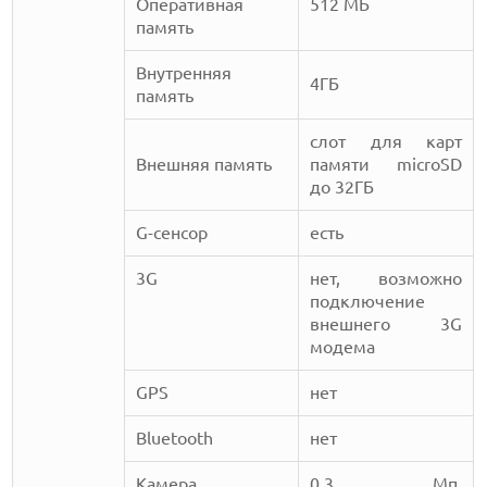
Оперативная
512 МБ
память
Внутренняя
4ГБ
память
слот для карт
Внешняя память
памяти microSD
до 32ГБ
G-сенсор
есть
3G
нет, возможно
подключение
внешнего 3G
модема
GPS
нет
Bluetooth
нет
Камера
0,3 Мп,