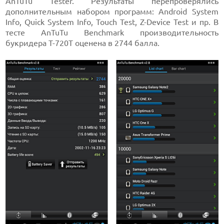
AnTuTu Tester. Результаты перепроверялись
дополнительным набором программ: Android System
Info, Quick System Info, Touch Test, Z-Device Test и пр. В
тесте AnTuTu Benchmark производительность
букридера T-720T оценена в 2744 балла.