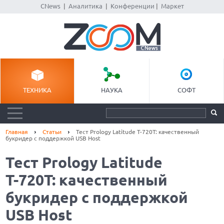
CNews
|
Аналитика
|
Конференции
|
Маркет
ТЕХНИКА
НАУКА
СОФТ
Главная
Статьи
Тест Prology Latitude T-720T: качественный
букридер с поддержкой USB Host
Тест Prology Latitude
T-720T: качественный
букридер с поддержкой
USB Host