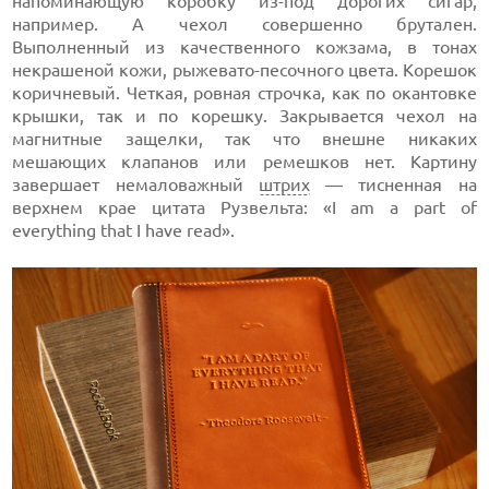
напоминающую коробку из-под дорогих сигар,
например. А чехол совершенно брутален.
Выполненный из качественного кожзама, в тонах
некрашеной кожи, рыжевато-песочного цвета. Корешок
коричневый. Четкая, ровная строчка, как по окантовке
крышки, так и по корешку. Закрывается чехол на
магнитные защелки, так что внешне никаких
мешающих клапанов или ремешков нет. Картину
завершает немаловажный
штрих
— тисненная на
верхнем крае цитата Рузвельта: «I am a part of
everything that I have read».