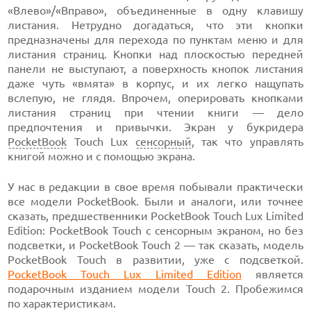
«Влево»/«Вправо», объединенные в одну клавишу
листания. Нетрудно догадаться, что эти кнопки
предназначены для перехода по пунктам меню и для
листания страниц. Кнопки над плоскостью передней
панели не выступают, а поверхность кнопок листания
даже чуть «вмята» в корпус, и их легко нащупать
вслепую, не глядя. Впрочем, оперировать кнопками
листания страниц при чтении книги — дело
предпочтения и привычки. Экран у букридера
PocketBook
Touch Lux
сенсорный
, так что управлять
книгой можно и с помощью экрана.
У нас в редакции в свое время побывали практически
все модели PocketBook. Были и аналоги, или точнее
сказать, предшественники PocketBook Touch Lux Limited
Edition: PocketBook Touch с сенсорным экраном, но без
подсветки, и PocketBook Touch 2 — так сказать, модель
PocketBook Touch в развитии, уже с подсветкой.
PocketBook Touch Lux Limited Edition
является
подарочным изданием модели Touch 2. Пробежимся
по характеристикам.