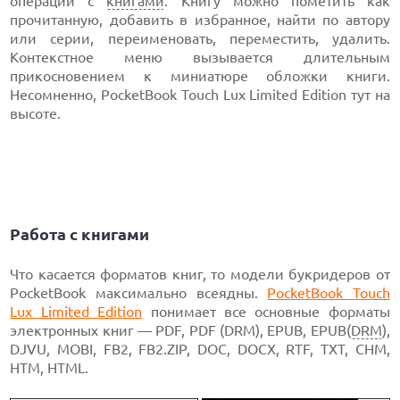
операций с
книгами
. Книгу можно пометить как
прочитанную, добавить в избранное, найти по автору
или серии, переименовать, переместить, удалить.
Контекстное меню вызывается длительным
прикосновением к миниатюре обложки книги.
Несомненно, PocketBook Touch Lux Limited Edition тут на
высоте.
Работа с книгами
Что касается форматов книг, то модели букридеров от
PocketBook максимально всеядны.
PocketBook Touch
Lux Limited Edition
понимает все основные форматы
электронных книг — PDF, PDF (DRM), EPUB, EPUB(
DRM
),
DJVU, MOBI, FB2, FB2.ZIP, DOC, DOCX, RTF, TXT, CHM,
HTM, HTML.