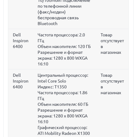
10/100Мбит подключение
по телефонной линии
(факс/модем)
беспроводная связь
Bluetooth
Dell
Частота процессора:
2.0
Товар
Inspiron
ГГц
отсутствует
6400
Объем накопителя:
120 ГБ
в
Разрешение и формат
магазинах
экрана: 1280 x 800 WXGA
16:10
Dell
Центральный процессор:
Товар
Inspiron
Intel Core Solo
отсутствует
6400
Индекс: T1350
в
Частота процессора:
1.86
магазинах
ГГц
Объем накопителя:
60 ГБ
Разрешение и формат
экрана: 1280 x 800 WXGA
16:10
Графический процессор:
ATI Mobility Radeon X1300