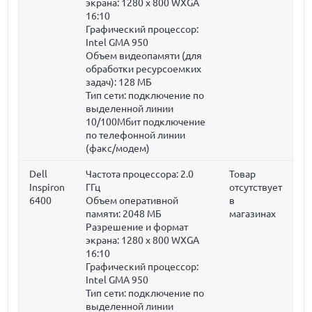
экрана: 1280 x 800 WXGA
16:10
Графический процессор:
Intel GMA 950
Объем видеопамяти (для
обработки ресурсоемких
задач):
128 МБ
Тип сети: подключение по
выделенной линии
10/100Мбит подключение
по телефонной линии
(факс/модем)
Dell
Частота процессора:
2.0
Товар
Inspiron
ГГц
отсутствует
6400
Объем оперативной
в
памяти:
2048 МБ
магазинах
Разрешение и формат
экрана: 1280 x 800 WXGA
16:10
Графический процессор:
Intel GMA 950
Тип сети: подключение по
выделенной линии