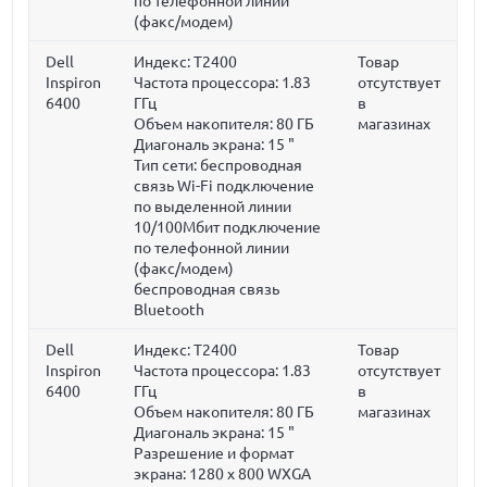
по телефонной линии
(факс/модем)
Dell
Индекс: T2400
Товар
Inspiron
Частота процессора:
1.83
отсутствует
6400
ГГц
в
Объем накопителя:
80 ГБ
магазинах
Диагональ экрана:
15 "
Тип сети: беспроводная
связь Wi-Fi подключение
по выделенной линии
10/100Мбит подключение
по телефонной линии
(факс/модем)
беспроводная связь
Bluetooth
Dell
Индекс: T2400
Товар
Inspiron
Частота процессора:
1.83
отсутствует
6400
ГГц
в
Объем накопителя:
80 ГБ
магазинах
Диагональ экрана:
15 "
Разрешение и формат
экрана: 1280 x 800 WXGA