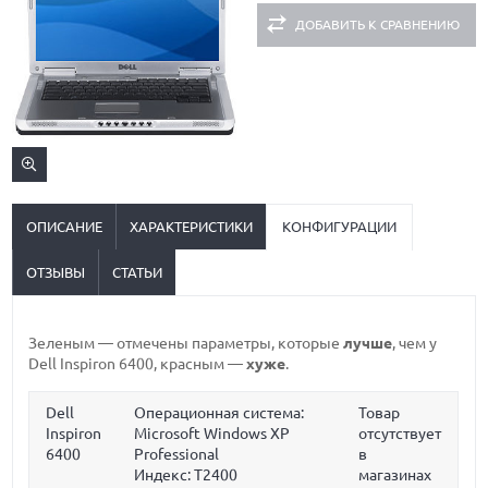
ДОБАВИТЬ К СРАВНЕНИЮ
ОПИСАНИЕ
ХАРАКТЕРИСТИКИ
КОНФИГУРАЦИИ
ОТЗЫВЫ
СТАТЬИ
Зеленым
— отмечены параметры, которые
лучше
, чем у
Dell Inspiron 6400,
красным
—
хуже
.
Dell
Операционная система:
Товар
Inspiron
Microsoft Windows XP
отсутствует
6400
Professional
в
Индекс: T2400
магазинах