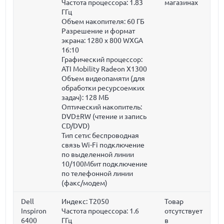
Частота процессора:
1.83
магазинах
ГГц
Объем накопителя:
60 ГБ
Разрешение и формат
экрана: 1280 x 800 WXGA
16:10
Графический процессор:
ATI Mobility Radeon X1300
Объем видеопамяти (для
обработки ресурсоемких
задач):
128 МБ
Оптический накопитель:
DVD±RW (чтение и запись
CD/DVD)
Тип сети: беспроводная
связь Wi-Fi подключение
по выделенной линии
10/100Мбит подключение
по телефонной линии
(факс/модем)
Dell
Индекс: T2050
Товар
Inspiron
Частота процессора:
1.6
отсутствует
6400
ГГц
в