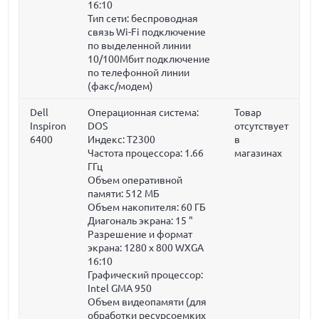
16:10
Тип сети: беспроводная
связь Wi-Fi подключение
по выделенной линии
10/100Мбит подключение
по телефонной линии
(факс/модем)
Dell
Операционная система:
Товар
Inspiron
DOS
отсутствует
6400
Индекс: T2300
в
Частота процессора:
1.66
магазинах
ГГц
Объем оперативной
памяти:
512 МБ
Объем накопителя:
60 ГБ
Диагональ экрана:
15 "
Разрешение и формат
экрана: 1280 x 800 WXGA
16:10
Графический процессор:
Intel GMA 950
Объем видеопамяти (для
обработки ресурсоемких