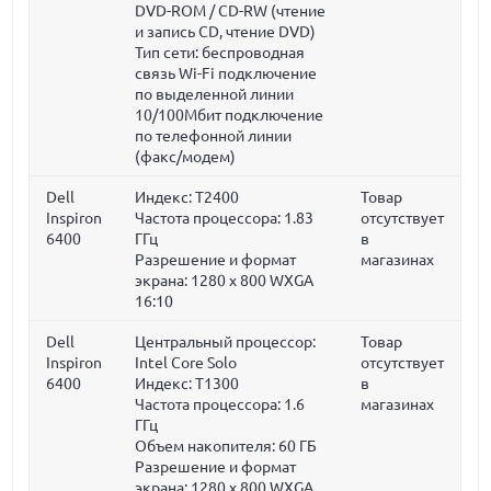
DVD-ROM / CD-RW (чтение
и запись CD, чтение DVD)
Тип сети: беспроводная
связь Wi-Fi подключение
по выделенной линии
10/100Мбит подключение
по телефонной линии
(факс/модем)
Dell
Индекс: T2400
Товар
Inspiron
Частота процессора:
1.83
отсутствует
6400
ГГц
в
Разрешение и формат
магазинах
экрана: 1280 x 800 WXGA
16:10
Dell
Центральный процессор:
Товар
Inspiron
Intel Core Solo
отсутствует
6400
Индекс: T1300
в
Частота процессора:
1.6
магазинах
ГГц
Объем накопителя:
60 ГБ
Разрешение и формат
экрана: 1280 x 800 WXGA