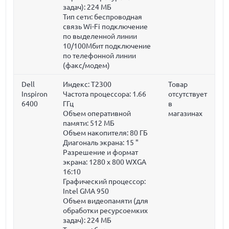
задач):
224 МБ
Тип сети: беспроводная
связь Wi-Fi подключение
по выделенной линии
10/100Мбит подключение
по телефонной линии
(факс/модем)
Dell
Индекс: T2300
Товар
Inspiron
Частота процессора:
1.66
отсутствует
6400
ГГц
в
Объем оперативной
магазинах
памяти:
512 МБ
Объем накопителя:
80 ГБ
Диагональ экрана:
15 "
Разрешение и формат
экрана: 1280 x 800 WXGA
16:10
Графический процессор:
Intel GMA 950
Объем видеопамяти (для
обработки ресурсоемких
задач):
224 МБ