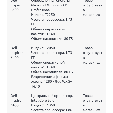
Dell
Операционная система:
Товар
Inspiron
Microsoft Windows XP
отсутствует
6400
Professional
в
Индекс: T2250
магазинах
Частота процессора:
1.73
ГГц
Объем оперативной
памяти:
512 МБ
Объем накопителя:
80 ГБ
Dell
Индекс: T2050
Товар
Inspiron
Частота процессора:
1.73
отсутствует
6400
ГГц
в
Объем оперативной
магазинах
памяти:
512 МБ
Объем накопителя:
80 ГБ
Разрешение и формат
экрана: 1280 x 800 WXGA
16:10
Dell
Центральный процессор:
Товар
Inspiron
Intel Core Solo
отсутствует
6400
Индекс: T1350
в
Частота процессора:
1.86
магазинах