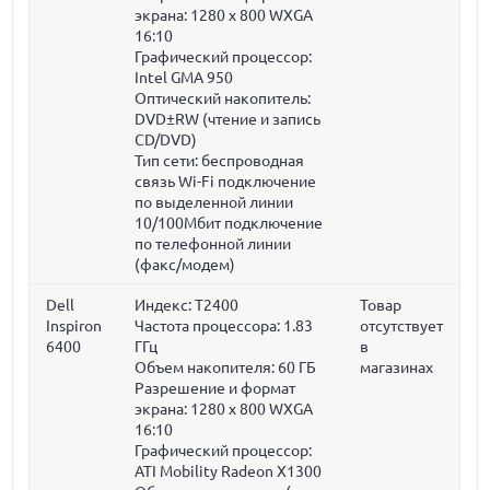
экрана: 1280 x 800 WXGA
16:10
Графический процессор:
Intel GMA 950
Оптический накопитель:
DVD±RW (чтение и запись
CD/DVD)
Тип сети: беспроводная
связь Wi-Fi подключение
по выделенной линии
10/100Мбит подключение
по телефонной линии
(факс/модем)
Dell
Индекс: T2400
Товар
Inspiron
Частота процессора:
1.83
отсутствует
6400
ГГц
в
Объем накопителя:
60 ГБ
магазинах
Разрешение и формат
экрана: 1280 x 800 WXGA
16:10
Графический процессор:
ATI Mobility Radeon X1300