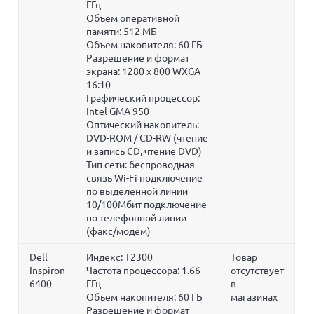
ГГц
Объем оперативной
памяти:
512 МБ
Объем накопителя:
60 ГБ
Разрешение и формат
экрана: 1280 x 800 WXGA
16:10
Графический процессор:
Intel GMA 950
Оптический накопитель:
DVD-ROM / CD-RW (чтение
и запись CD, чтение DVD)
Тип сети: беспроводная
связь Wi-Fi подключение
по выделенной линии
10/100Мбит подключение
по телефонной линии
(факс/модем)
Dell
Индекс: T2300
Товар
Inspiron
Частота процессора:
1.66
отсутствует
6400
ГГц
в
Объем накопителя:
60 ГБ
магазинах
Разрешение и формат