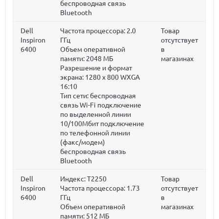
беспроводная связь
Bluetooth
Dell
Частота процессора:
2.0
Товар
Inspiron
ГГц
отсутствует
6400
Объем оперативной
в
памяти:
2048 МБ
магазинах
Разрешение и формат
экрана: 1280 x 800 WXGA
16:10
Тип сети: беспроводная
связь Wi-Fi подключение
по выделенной линии
10/100Мбит подключение
по телефонной линии
(факс/модем)
беспроводная связь
Bluetooth
Dell
Индекс: T2250
Товар
Inspiron
Частота процессора:
1.73
отсутствует
6400
ГГц
в
Объем оперативной
магазинах
памяти:
512 МБ