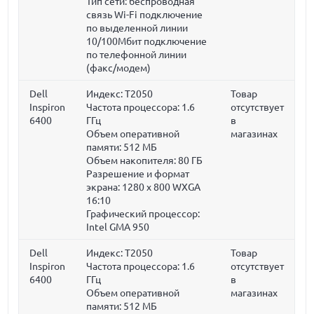
Тип сети: беспроводная
связь Wi-Fi подключение
по выделенной линии
10/100Мбит подключение
по телефонной линии
(факс/модем)
Dell
Индекс: T2050
Товар
Inspiron
Частота процессора:
1.6
отсутствует
6400
ГГц
в
Объем оперативной
магазинах
памяти:
512 МБ
Объем накопителя:
80 ГБ
Разрешение и формат
экрана: 1280 x 800 WXGA
16:10
Графический процессор:
Intel GMA 950
Dell
Индекс: T2050
Товар
Inspiron
Частота процессора:
1.6
отсутствует
6400
ГГц
в
Объем оперативной
магазинах
памяти:
512 МБ