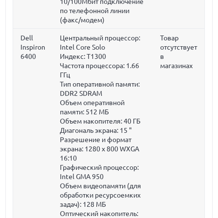
10/100Мбит подключение
по телефонной линии
(факс/модем)
Dell
Центральный процессор:
Товар
Inspiron
Intel Core Solo
отсутствует
6400
Индекс: T1300
в
Частота процессора:
1.66
магазинах
ГГц
Тип оперативной памяти:
DDR2 SDRAM
Объем оперативной
памяти:
512 МБ
Объем накопителя:
40 ГБ
Диагональ экрана:
15 "
Разрешение и формат
экрана: 1280 x 800 WXGA
16:10
Графический процессор:
Intel GMA 950
Объем видеопамяти (для
обработки ресурсоемких
задач):
128 МБ
Оптический накопитель: