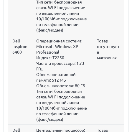
Тип сети: беспроводная
связь Wi-Fi подключение
по выделенной линии
10/100Мбит подключение
по телефонной линии
(факс/модем)
Dell
Операционная система:
Товар
Inspiron
Microsoft Windows XP
отсутствует
6400
Professional
в
Индекс: T2250
магазинах
Частота процессора:
1.73
ГГц
Объем оперативной
памяти:
512 МБ
Объем накопителя:
80 ГБ
Тип сети: беспроводная
связь Wi-Fi подключение
по выделенной линии
10/100Мбит подключение
по телефонной линии
(факс/модем)
Dell
Центральный процессор:
Товар