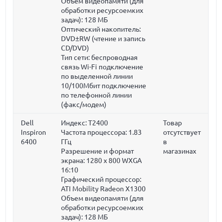
Объем видеопамяти (для
обработки ресурсоемких
задач):
128 МБ
Оптический накопитель:
DVD±RW (чтение и запись
CD/DVD)
Тип сети: беспроводная
связь Wi-Fi подключение
по выделенной линии
10/100Мбит подключение
по телефонной линии
(факс/модем)
Dell
Индекс: T2400
Товар
Inspiron
Частота процессора:
1.83
отсутствует
6400
ГГц
в
Разрешение и формат
магазинах
экрана: 1280 x 800 WXGA
16:10
Графический процессор:
ATI Mobility Radeon X1300
Объем видеопамяти (для
обработки ресурсоемких
задач):
128 МБ