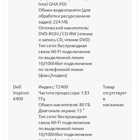
Intel GMA 950
Объем видеопамяти (для
обработки ресурсоемких
задач):
224 МБ
Оптический накопитель:
DVD-ROM / CD-RW (чтение
и запись CD, чтение DVD)
Тип сети: беспроводная
связь Wi-Fi подключение
по выделенной линии
10/100Мбит подключение
по телефонной линии
(факс/модем)
Dell
Индекс: T2400
Товар
Inspiron
Частота процессора:
1.83
отсутствует
6400
ГГц
в
Объем накопителя:
80 ГБ
магазинах
Диагональ экрана:
15 "
Тип сети: беспроводная
связь Wi-Fi подключение
по выделенной линии
10/100Мбит подключение