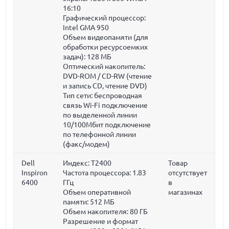
16:10
Графический процессор:
Intel GMA 950
Объем видеопамяти (для
обработки ресурсоемких
задач):
128 МБ
Оптический накопитель:
DVD-ROM / CD-RW (чтение
и запись CD, чтение DVD)
Тип сети: беспроводная
связь Wi-Fi подключение
по выделенной линии
10/100Мбит подключение
по телефонной линии
(факс/модем)
Dell
Индекс: T2400
Товар
Inspiron
Частота процессора:
1.83
отсутствует
6400
ГГц
в
Объем оперативной
магазинах
памяти:
512 МБ
Объем накопителя:
80 ГБ
Разрешение и формат