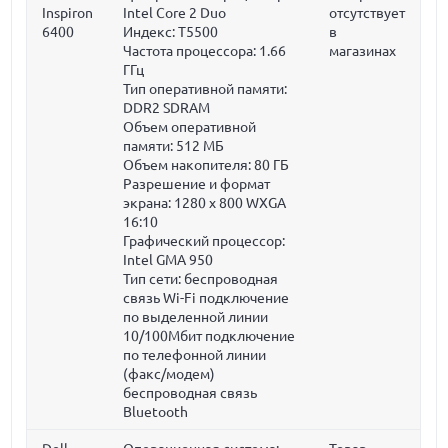
Inspiron
Intel Core 2 Duo
отсутствует
6400
Индекс: T5500
в
Частота процессора:
1.66
магазинах
ГГц
Тип оперативной памяти:
DDR2 SDRAM
Объем оперативной
памяти:
512 МБ
Объем накопителя:
80 ГБ
Разрешение и формат
экрана: 1280 x 800 WXGA
16:10
Графический процессор:
Intel GMA 950
Тип сети: беспроводная
связь Wi-Fi подключение
по выделенной линии
10/100Мбит подключение
по телефонной линии
(факс/модем)
беспроводная связь
Bluetooth