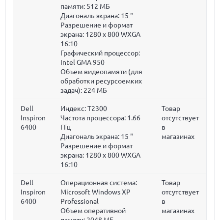
памяти:
512 МБ
Диагональ экрана:
15 "
Разрешение и формат
экрана: 1280 x 800 WXGA
16:10
Графический процессор:
Intel GMA 950
Объем видеопамяти (для
обработки ресурсоемких
задач):
224 МБ
Dell
Индекс: T2300
Товар
Inspiron
Частота процессора:
1.66
отсутствует
6400
ГГц
в
Диагональ экрана:
15 "
магазинах
Разрешение и формат
экрана: 1280 x 800 WXGA
16:10
Dell
Операционная система:
Товар
Inspiron
Microsoft Windows XP
отсутствует
6400
Professional
в
Объем оперативной
магазинах
памяти:
2048 МБ