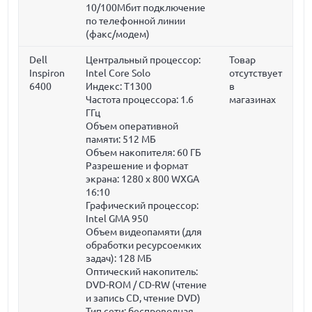
10/100Мбит подключение
по телефонной линии
(факс/модем)
Dell
Центральный процессор:
Товар
Inspiron
Intel Core Solo
отсутствует
6400
Индекс: T1300
в
Частота процессора:
1.6
магазинах
ГГц
Объем оперативной
памяти:
512 МБ
Объем накопителя:
60 ГБ
Разрешение и формат
экрана: 1280 x 800 WXGA
16:10
Графический процессор:
Intel GMA 950
Объем видеопамяти (для
обработки ресурсоемких
задач):
128 МБ
Оптический накопитель:
DVD-ROM / CD-RW (чтение
и запись CD, чтение DVD)
Тип сети: беспроводная