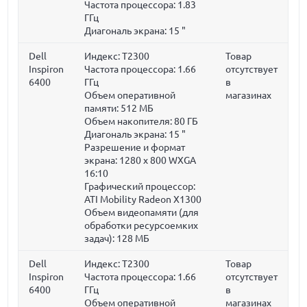
Частота процессора:
1.83
ГГц
Диагональ экрана:
15 "
Dell
Индекс: T2300
Товар
Inspiron
Частота процессора:
1.66
отсутствует
6400
ГГц
в
Объем оперативной
магазинах
памяти:
512 МБ
Объем накопителя:
80 ГБ
Диагональ экрана:
15 "
Разрешение и формат
экрана: 1280 x 800 WXGA
16:10
Графический процессор:
ATI Mobility Radeon X1300
Объем видеопамяти (для
обработки ресурсоемких
задач):
128 МБ
Dell
Индекс: T2300
Товар
Inspiron
Частота процессора:
1.66
отсутствует
6400
ГГц
в
Объем оперативной
магазинах