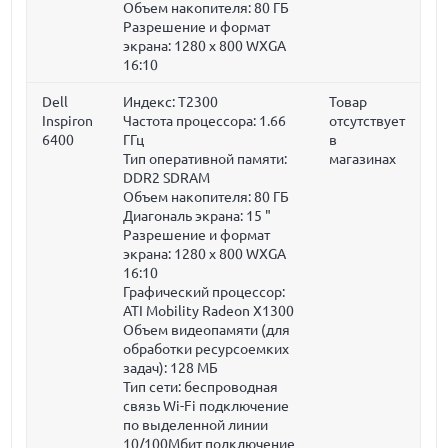
Объем накопителя:
80 ГБ
Разрешение и формат
экрана: 1280 x 800 WXGA
16:10
Dell
Индекс: T2300
Товар
Inspiron
Частота процессора:
1.66
отсутствует
6400
ГГц
в
Тип оперативной памяти:
магазинах
DDR2 SDRAM
Объем накопителя:
80 ГБ
Диагональ экрана:
15 "
Разрешение и формат
экрана: 1280 x 800 WXGA
16:10
Графический процессор:
ATI Mobility Radeon X1300
Объем видеопамяти (для
обработки ресурсоемких
задач):
128 МБ
Тип сети: беспроводная
связь Wi-Fi подключение
по выделенной линии
10/100Мбит подключение