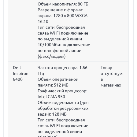
Объем накопителя:
80 ГБ
Разрешение и формат
экрана: 1280 x 800 WXGA
16:10
Тип сети: беспроводная
связь Wi-Fi подключение
по выделенной линии
10/100Мбит подключение
по телефонной линии
(факс/модем)
Dell
Частота процессора:
1.66
Товар
Inspiron
ГГц
отсутствует
6400
Объем оперативной
в
памяти:
512 МБ
магазинах
Графический процессор:
Intel GMA 950
Объем видеопамяти (для
обработки ресурсоемких
задач):
128 МБ
Тип сети: беспроводная
связь Wi-Fi подключение
по выделенной линии