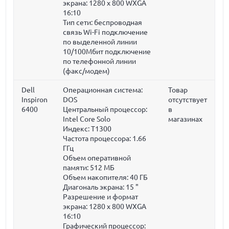
экрана: 1280 x 800 WXGA
16:10
Тип сети: беспроводная
связь Wi-Fi подключение
по выделенной линии
10/100Мбит подключение
по телефонной линии
(факс/модем)
Dell
Операционная система:
Товар
Inspiron
DOS
отсутствует
6400
Центральный процессор:
в
Intel Core Solo
магазинах
Индекс: T1300
Частота процессора:
1.66
ГГц
Объем оперативной
памяти:
512 МБ
Объем накопителя:
40 ГБ
Диагональ экрана:
15 "
Разрешение и формат
экрана: 1280 x 800 WXGA
16:10
Графический процессор: