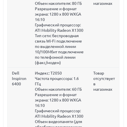
Объем накопителя:
80 ГБ
магазинах
Разрешение и формат
экрана: 1280 x 800 WXGA
16:10
Графический процессор:
ATI Mobility Radeon X1300
Тип сети: беспроводная
связь Wi-Fi подключение
по выделенной линии
10/100Мбит подключение
по телефонной линии
(факс/модем)
Dell
Индекс: T2050
Товар
Inspiron
Частота процессора:
1.6
отсутствует
6400
ГГц
в
Объем накопителя:
60 ГБ
магазинах
Разрешение и формат
экрана: 1280 x 800 WXGA
16:10
Графический процессор:
ATI Mobility Radeon X1300
Объем видеопамяти (для
обработки ресурсоемких