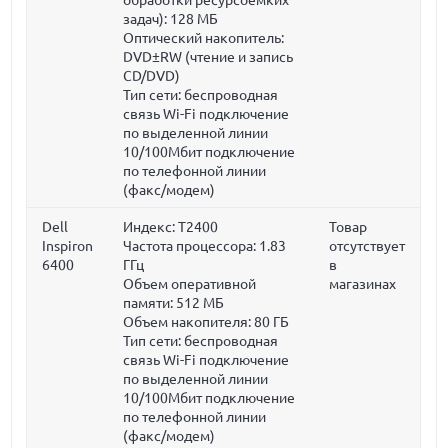
задач):
128 МБ
Оптический накопитель:
DVD±RW (чтение и запись
CD/DVD)
Тип сети: беспроводная
связь Wi-Fi подключение
по выделенной линии
10/100Мбит подключение
по телефонной линии
(факс/модем)
Dell
Индекс: T2400
Товар
Inspiron
Частота процессора:
1.83
отсутствует
6400
ГГц
в
Объем оперативной
магазинах
памяти:
512 МБ
Объем накопителя:
80 ГБ
Тип сети: беспроводная
связь Wi-Fi подключение
по выделенной линии
10/100Мбит подключение
по телефонной линии
(факс/модем)