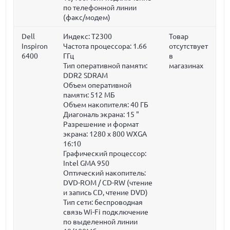
по телефонной линии
(факс/модем)
Dell
Индекс: T2300
Товар
Inspiron
Частота процессора:
1.66
отсутствует
6400
ГГц
в
Тип оперативной памяти:
магазинах
DDR2 SDRAM
Объем оперативной
памяти:
512 МБ
Объем накопителя:
40 ГБ
Диагональ экрана:
15 "
Разрешение и формат
экрана: 1280 x 800 WXGA
16:10
Графический процессор:
Intel GMA 950
Оптический накопитель:
DVD-ROM / CD-RW (чтение
и запись CD, чтение DVD)
Тип сети: беспроводная
связь Wi-Fi подключение
по выделенной линии