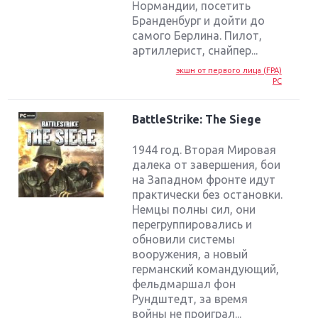
Нормандии, посетить
Бранденбург и дойти до
самого Берлина. Пилот,
артиллерист, снайпер...
экшн от первого лица (FPA)
PC
BattleStrike: The Siege
1944 год. Вторая Мировая
далека от завершения, бои
на Западном фронте идут
практически без остановки.
Немцы полны сил, они
перегруппировались и
обновили системы
вооружения, а новый
германский командующий,
фельдмаршал фон
Рундштедт, за время
войны не проиграл...