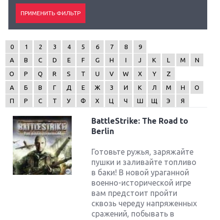
0
1
2
3
4
5
6
7
8
9
A
B
C
D
E
F
G
H
I
J
K
L
M
N
O
P
Q
R
S
T
U
V
W
X
Y
Z
А
Б
В
Г
Д
Е
Ж
З
И
К
Л
М
Н
О
П
Р
С
Т
У
Ф
Х
Ц
Ч
Ш
Щ
Э
Я
BattleStrike: The Road to
Berlin
Готовьте ружья, заряжайте
пушки и заливайте топливо
в баки! В новой ураганной
военно-исторической игре
вам предстоит пройти
сквозь череду напряженных
сражений, побывать в