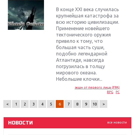
В конце XXI века случилась
крупнейшая катастрофа за
всю историю цивилизации.
Применение новейшего
тектонического оружия
привело к тому, что
большая часть суши,
подобно легендарной
Атлантиде, навсегда
погрузилась в толщу
Крупнейшие релизы мая: Nintendo, Microsoft и
мирового океана.
Sony
Небольшие клочки...
экшн от первого лица (FPA)
Новинки для Nintendo Switch: Labo, South Park и
RPG
PC
ремастер Dark Souls
<
1
2
3
4
5
6
7
8
9
10
>
God Of War: тотальный перезапуск серии
НОВОСТИ
все новости
Far Cry 5: хвалить нельзя ругать