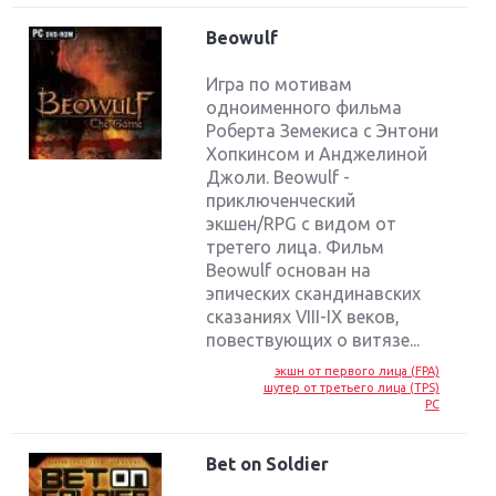
Beowulf
Игра по мотивам
одноименного фильма
Роберта Земекиса с Энтони
Хопкинсом и Анджелиной
Джоли. Beowulf -
приключенческий
экшен/RPG с видом от
третего лица. Фильм
Beowulf основан на
эпических скандинавских
сказаниях VIII-IX веков,
повествующих о витязе...
экшн от первого лица (FPA)
шутер от третьего лица (TPS)
PC
Bet on Soldier