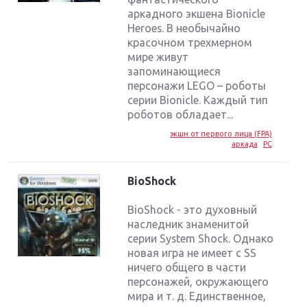
аркадного экшена Bionicle
Heroes. В необычайно
красочном трехмерном
мире живут
запоминающиеся
персонажи LEGO – роботы
серии Bionicle. Каждый тип
роботов обладает...
экшн от первого лица (FPA)
аркада
PC
BioShock
BioShock - это духовный
наследник знаменитой
серии System Shock. Однако
новая игра не имеет с SS
ничего общего в части
персонажей, окружающего
мира и т. д. Единственное,