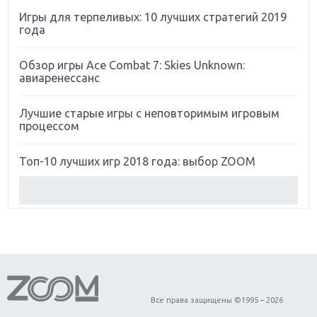
Игры для терпеливых: 10 лучших стратегий 2019
года
Обзор игры Ace Combat 7: Skies Unknown:
авиаренессанс
Лучшие старые игры с неповторимым игровым
процессом
Топ-10 лучших игр 2018 года: выбор ZOOM
Обзор Red Dead Redemption 2: действительно
игра года?
Первый в России обзор игры Starlink: Battle For
Atlas
Обзор игры Forza Horizon 4: вершина эволюции
Все права защищены ©1995 – 2026