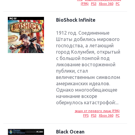
(FPA)
PS3
Xbox 360
PC
BioShock Infinite
1912 год. Соединенные
Штаты добились мирового
господства, а летающий
город Колумбия, открытый
с большой помпой под
ликование восторженной
публики, стал
величественным символом
американских идеалов.
Однако многообещающее
начинание вскоре
обернулось катастрофой:...
экшн от первого лица (FPA)
FPS
PS3
Xbox 360
PC
Black Ocean