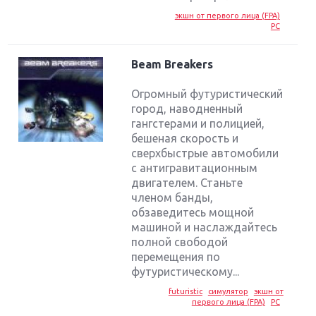
экшн от первого лица (FPA)
PC
Beam Breakers
Огромный футуристический
город, наводненный
гангстерами и полицией,
бешеная скорость и
сверхбыстрые автомобили
с антигравитационным
двигателем. Станьте
членом банды,
обзаведитесь мощной
машиной и наслаждайтесь
полной свободой
перемещения по
футуристическому...
futuristic
симулятор
экшн от
первого лица (FPA)
PC