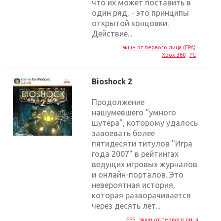
что их может поставить в
один ряд, - это принципы
открытой концовки.
Действие...
экшн от первого лица (FPA)
Xbox 360
PC
Bioshock 2
Продолжение
нашумевшего "умного
шутера", которому удалось
завоевать более
пятидесяти титулов "Игра
года 2007" в рейтингах
ведущих игровых журналов
и онлайн-порталов. Это
невероятная история,
которая разворачивается
через десять лет...
FPS
экшн от первого лица