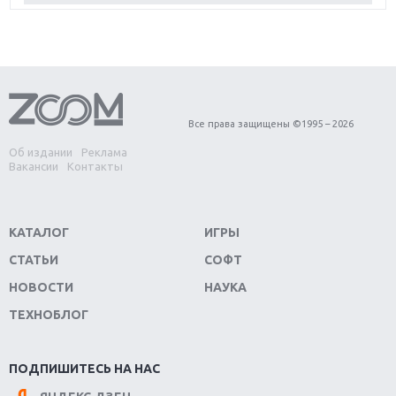
игра года?
Первый в России обзор игры Starlink: Battle For
Atlas
Обзор игры Forza Horizon 4: вершина эволюции
Все права защищены ©1995 – 2026
Об издании
Реклама
Две важных новинки для консолей: Spider-Man и
Вакансии
Контакты
Divinity Original Sin 2
Три крупных релиза для гибридной консоли
КАТАЛОГ
ИГРЫ
Switch
СТАТЬИ
СОФТ
Обзор игры The Crew 2: покорение Америки
НОВОСТИ
НАУКА
ТЕХНОБЛОГ
Важнейшие анонсы E3 2018
Крупнейшие релизы мая: Nintendo, Microsoft и
ПОДПИШИТЕСЬ НА НАС
Sony