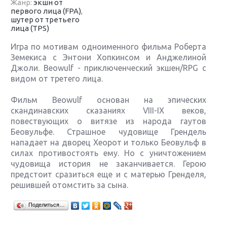
Жанр:
экшн от
первого лица (FPA)
,
шутер от третьего
лица (TPS)
Игра по мотивам одноименного фильма Роберта
Земекиса с Энтони Хопкинсом и Анджелиной
Джоли. Beowulf - приключенческий экшен/RPG с
видом от третего лица.
Фильм Beowulf основан на эпических
скандинавских сказаниях VIII-IX веков,
повествующих о витязе из народа гаутов
Беовульфе. Страшное чудовище Грендель
нападает на дворец Хеорот и только Беовульф в
силах противостоять ему. Но с уничтожением
чудовища история не заканчивается. Герою
предстоит сразиться еще и с матерью Гренделя,
решившей отомстить за сына.
Крупнейшие релизы мая: Nintendo, Microsoft и
Поделиться…
Sony