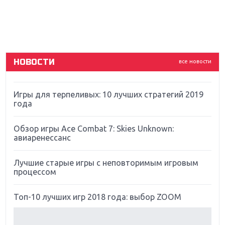
Новинки для Nintendo Switch: Labo, South Park и
ремастер Dark Souls
God Of War: тотальный перезапуск серии
НОВОСТИ
все новости
Far Cry 5: хвалить нельзя ругать
Игры для терпеливых: 10 лучших стратегий 2019
года
Обзор игры Ace Combat 7: Skies Unknown:
авиаренессанс
Лучшие старые игры с неповторимым игровым
процессом
Топ-10 лучших игр 2018 года: выбор ZOOM
Обзор Red Dead Redemption 2: действительно