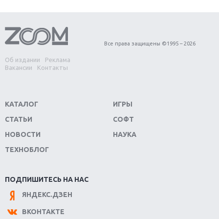
Первый в России обзор игры Starlink: Battle For
Atlas
Обзор игры Forza Horizon 4: вершина эволюции
Все права защищены ©1995 – 2026
Об издании
Реклама
Две важных новинки для консолей: Spider-Man и
Вакансии
Контакты
Divinity Original Sin 2
Три крупных релиза для гибридной консоли
КАТАЛОГ
ИГРЫ
Switch
СТАТЬИ
СОФТ
Обзор игры The Crew 2: покорение Америки
НОВОСТИ
НАУКА
ТЕХНОБЛОГ
Важнейшие анонсы E3 2018
Крупнейшие релизы мая: Nintendo, Microsoft и
ПОДПИШИТЕСЬ НА НАС
Sony
ЯНДЕКС.ДЗЕН
Новинки для Nintendo Switch: Labo, South Park и
ВКОНТАКТЕ