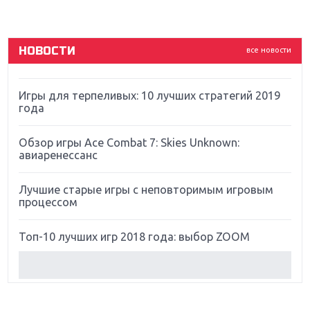
God Of War: тотальный перезапуск серии
НОВОСТИ
все новости
Far Cry 5: хвалить нельзя ругать
Игры для терпеливых: 10 лучших стратегий 2019
года
Обзор игры Ace Combat 7: Skies Unknown:
авиаренессанс
Лучшие старые игры с неповторимым игровым
процессом
Топ-10 лучших игр 2018 года: выбор ZOOM
Обзор Red Dead Redemption 2: действительно
игра года?