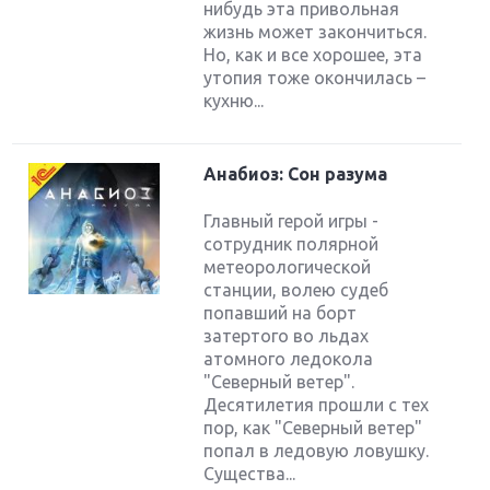
нибудь эта привольная
жизнь может закончиться.
Но, как и все хорошее, эта
утопия тоже окончилась –
кухню...
Анабиоз: Сон разума
Главный герой игры -
сотрудник полярной
метеорологической
станции, волею судеб
попавший на борт
затертого во льдах
атомного ледокола
"Северный ветер".
Крупнейшие релизы мая: Nintendo, Microsoft и
Sony
Десятилетия прошли с тех
пор, как "Северный ветер"
попал в ледовую ловушку.
Новинки для Nintendo Switch: Labo, South Park и
Cущества...
ремастер Dark Souls