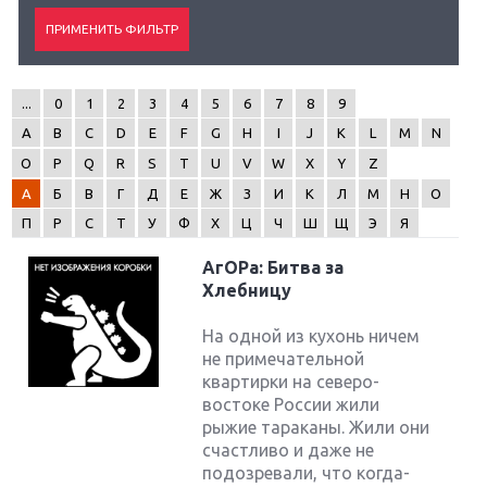
...
0
1
2
3
4
5
6
7
8
9
A
B
C
D
E
F
G
H
I
J
K
L
M
N
O
P
Q
R
S
T
U
V
W
X
Y
Z
А
Б
В
Г
Д
Е
Ж
З
И
К
Л
М
Н
О
П
Р
С
Т
У
Ф
Х
Ц
Ч
Ш
Щ
Э
Я
АгОРа: Битва за
Хлебницу
На одной из кухонь ничем
не примечательной
квартирки на северо-
востоке России жили
рыжие тараканы. Жили они
счастливо и даже не
подозревали, что когда-