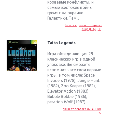
кровавые конфликты, и
самые жестокие войны
гремят на окраине
Галактики. Там...
futuristic
экшн от первого
лица (FPA)
PC
Taito Legends
Игра объединяющая 29
класических игр в одной
упаковке. Вы сможете
вспомнить все свои первые
игры, в том числе: Space
Invaders (1978), Jungle Hunt
(1982), Zoo Keeper (1982),
Elevator Action (1983).
Bubble Bobble (1986),
peration Wolf (1987)...
экшн от первого лица (FPA)
PC