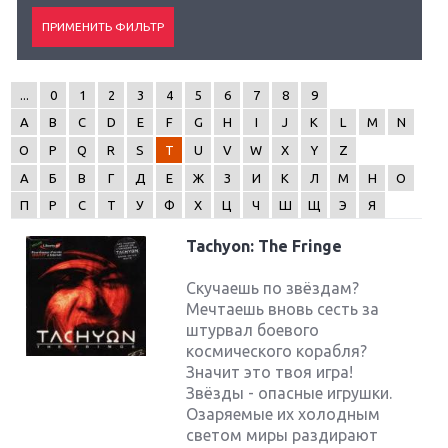
...
0
1
2
3
4
5
6
7
8
9
A
B
C
D
E
F
G
H
I
J
K
L
M
N
O
P
Q
R
S
T
U
V
W
X
Y
Z
А
Б
В
Г
Д
Е
Ж
З
И
К
Л
М
Н
О
П
Р
С
Т
У
Ф
Х
Ц
Ч
Ш
Щ
Э
Я
Tachyon: The Fringe
Скучаешь по звёздам?
Мечтаешь вновь сесть за
штурвал боевого
космического корабля?
Значит это твоя игра!
Звёзды - опасные игрушки.
Озаряемые их холодным
светом миры раздирают