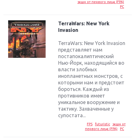
экшн от первого лица (FPA)
PC
TerraWars: New York
Invasion
TerraWars: New York Invasion
представляет нам
постапокалиптический
Нью-Йорк, находящийся во
власти злобных
инопланетных монстров, с
которыми нам и предстоит
бороться. Каждый из
противников имеет
уникальное вооружение и
тактику. Захваченные у
супостата...
FPS
futuristic
экшн от
первого лица (FPA)
PC