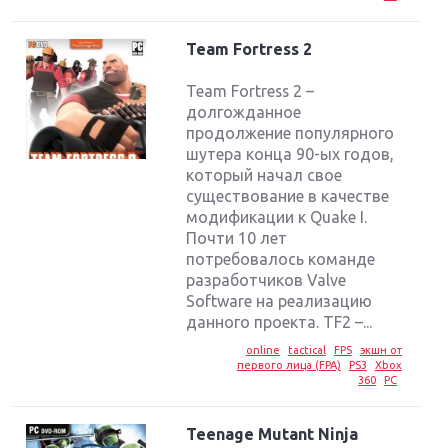
Team Fortress 2
Team Fortress 2 –
долгожданное
продолжение популярного
шутера конца 90-ых годов,
который начал свое
существование в качестве
модификации к Quake I.
Почти 10 лет
потребовалось команде
разработчиков Valve
Software на реализацию
данного проекта. TF2 –...
online
tactical
FPS
экшн от
первого лица (FPA)
PS3
Xbox
360
PC
Teenage Mutant Ninja