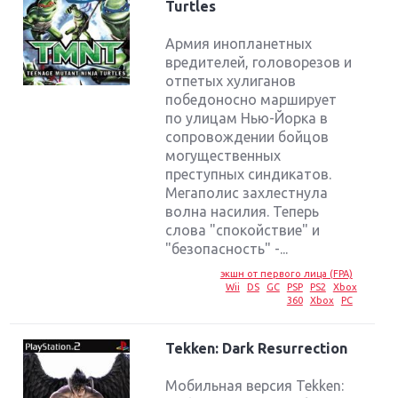
Turtles
Армия инопланетных
вредителей, головорезов и
отпетых хулиганов
победоносно марширует
по улицам Нью-Йорка в
сопровождении бойцов
могущественных
преступных синдикатов.
Мегаполис захлестнула
волна насилия. Теперь
слова "спокойствие" и
"безопасность" -...
экшн от первого лица (FPA)
Wii
DS
GC
PSP
PS2
Xbox
360
Xbox
PC
Tekken: Dark Resurrection
Мобильная версия Tekken: