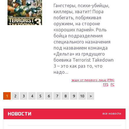
Гангстеры, психи-убийцы,
киллеры, хватит! Пора
побегать, побрякивая
оружием, на стороне
«хороших парней». Роль
бойца подразделения
специального назначения
под названием команда
«Дельта» из грядущего
боевика Terrorist Takedown
Крупнейшие релизы мая: Nintendo, Microsoft и
3 – это как раз то, что
Sony
надо....
экшн от первого лица (FPA)
Новинки для Nintendo Switch: Labo, South Park и
FPS
PC
ремастер Dark Souls
1
2
3
4
5
6
7
8
9
10
>
God Of War: тотальный перезапуск серии
НОВОСТИ
все новости
Far Cry 5: хвалить нельзя ругать