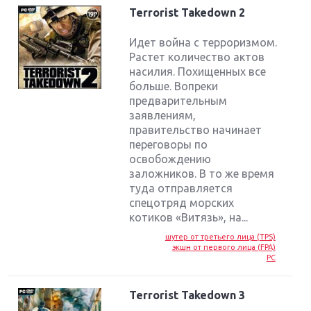
Terrorist Takedown 2
Идет война с терроризмом.
Растет количество актов
насилия. Похищенных все
больше. Вопреки
предварительным
заявлениям,
правительство начинает
переговоры по
освобождению
заложников. В то же время
туда отправляется
спецотряд морских
котиков «Витязь», на...
шутер от третьего лица (TPS)
экшн от первого лица (FPA)
PC
Terrorist Takedown 3