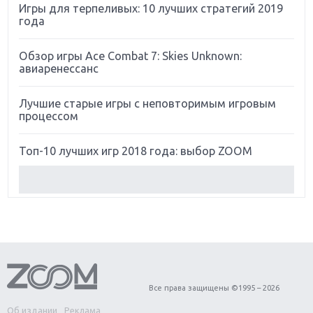
Игры для терпеливых: 10 лучших стратегий 2019
года
Обзор игры Ace Combat 7: Skies Unknown:
авиаренессанс
Лучшие старые игры с неповторимым игровым
процессом
Топ-10 лучших игр 2018 года: выбор ZOOM
Обзор Red Dead Redemption 2: действительно
игра года?
Первый в России обзор игры Starlink: Battle For
Atlas
Обзор игры Forza Horizon 4: вершина эволюции
Все права защищены ©1995 – 2026
Об издании
Реклама