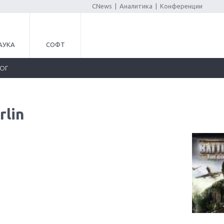
CNews
|
Аналитика
|
Конференции
АУКА
СОФТ
ЛОГ
rlin