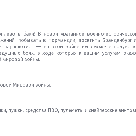
опливо в баки! В новой ураганной военно-историческо
ажений, побывать в Нормандии, посетить Бранденбург 
или парашютист — на этой войне вы сможете почувств
оздушных боях, в ходе которых к вашим услугам окаж
й мировой войны.
Второй Мировой войны.
нки, пушки, средства ПВО, пулеметы и снайперские винтов