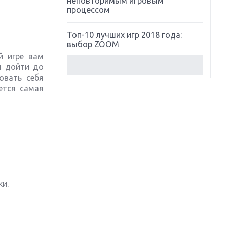
неповторимым игровым
процессом
Топ-10 лучших игр 2018 года:
выбор ZOOM
й игре вам
и дойти до
Обзор Red Dead Redemption 2:
овать себя
действительно игра года?
ется самая
Первый в России обзор игры
Starlink: Battle For Atlas
Обзор игры Forza Horizon 4:
вершина эволюции
Две важных новинки для
консолей: Spider-Man и Divinity
ки.
Original Sin 2
Три крупных релиза для
гибридной консоли Switch