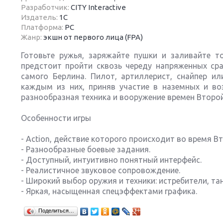
Разработчик:
CITY Interactive
Издатель:
1С
Платформа:
PC
Жанр:
экшн от первого лица (FPA)
Готовьте ружья, заряжайте пушки и заливайте т
Next
предстоит пройти сквозь череду напряженных ср
самого Берлина. Пилот, артиллерист, снайпер 
каждым из них, приняв участие в наземных и в
разнообразная техника и вооружение времен Второ
Особенности игры
- Action, действие которого происходит во время 
- Разнообразные боевые задания.
- Доступный, интуитивно понятный интерфейс.
- Реалистичное звуковое сопровождение.
- Широкий выбор оружия и техники: истребители, та
- Яркая, насыщенная спецэффектами графика.
Поделиться…