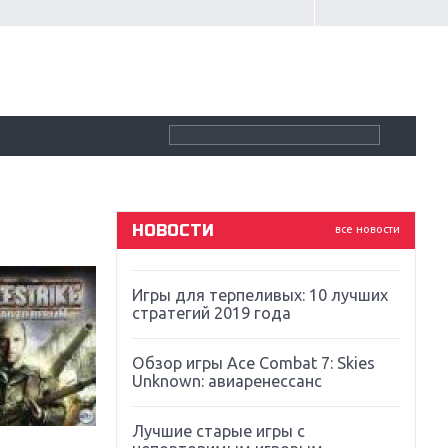
Крупнейшие релизы мая: Nintendo,
Microsoft и Sony
Новинки для Nintendo Switch:
Labo, South Park и ремастер Dark
Souls
God Of War: тотальный
перезапуск серии
НОВОСТИ
все новости
Far Cry 5: хвалить нельзя ругать
Игры для терпеливых: 10 лучших
стратегий 2019 года
Обзор игры Ace Combat 7: Skies
Unknown: авиаренессанс
Лучшие старые игры с