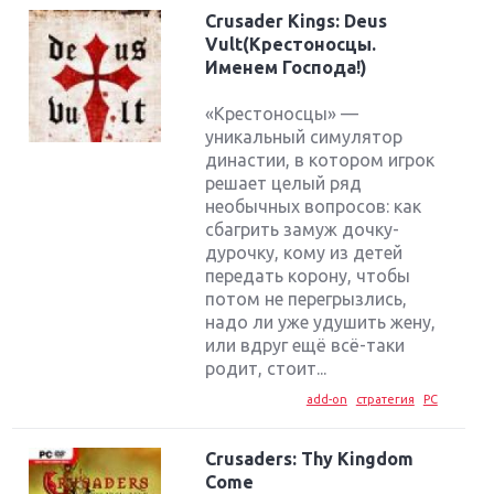
Crusader Kings: Deus
Vult(Крестоносцы.
Именем Господа!)
«Крестоносцы» —
уникальный симулятор
династии, в котором игрок
решает целый ряд
необычных вопросов: как
сбагрить замуж дочку-
дурочку, кому из детей
передать корону, чтобы
потом не перегрызлись,
надо ли уже удушить жену,
или вдруг ещё всё-таки
родит, стоит...
add-on
стратегия
PC
Crusaders: Thy Kingdom
Come