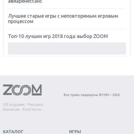
авиаренессанс
Лучшие старые игры с неповторимым игровым
процессом
Топ-10 лучших игр 2018 года: выбор ZOOM
Обзор Red Dead Redemption 2: действительно
игра года?
Первый в России обзор игры Starlink: Battle For
Atlas
Обзор игры Forza Horizon 4: вершина эволюции
Все права защищены ©1995 – 2026
Об издании
Реклама
Две важных новинки для консолей: Spider-Man и
Вакансии
Контакты
Divinity Original Sin 2
Три крупных релиза для гибридной консоли
КАТАЛОГ
ИГРЫ
Switch