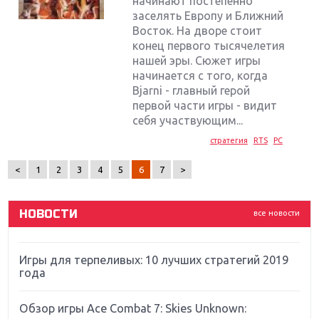
начинают постепенно
заселять Европу и Ближний
Восток. На дворе стоит
конец первого тысячелетия
нашей эры. Сюжет игры
начинается с того, когда
Bjarni - главный герой
Крупнейшие релизы мая: Nintendo, Microsoft и
Sony
первой части игры - видит
себя участвующим...
Новинки для Nintendo Switch: Labo, South Park и
стратегия
RTS
PC
ремастер Dark Souls
<
1
2
3
4
5
6
7
>
God Of War: тотальный перезапуск серии
НОВОСТИ
все новости
Far Cry 5: хвалить нельзя ругать
Игры для терпеливых: 10 лучших стратегий 2019
года
Обзор игры Ace Combat 7: Skies Unknown: