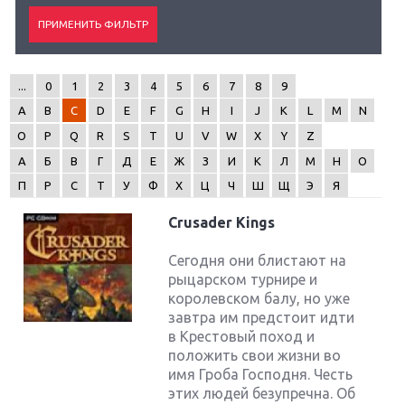
...
0
1
2
3
4
5
6
7
8
9
A
B
C
D
E
F
G
H
I
J
K
L
M
N
O
P
Q
R
S
T
U
V
W
X
Y
Z
А
Б
В
Г
Д
Е
Ж
З
И
К
Л
М
Н
О
П
Р
С
Т
У
Ф
Х
Ц
Ч
Ш
Щ
Э
Я
Crusader Kings
Сегодня они блистают на
рыцарском турнире и
королевском балу, но уже
завтра им предстоит идти
в Крестовый поход и
положить свои жизни во
имя Гроба Господня. Честь
этих людей безупречна. Об