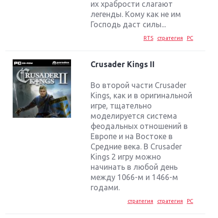
их храбрости слагают
легенды. Кому как не им
Господь даст силы...
RTS
стратегия
PC
Crusader Kings II
Во второй части Crusader
Kings, как и в оригинальной
игре, тщательно
моделируется система
феодальных отношений в
Европе и на Востоке в
Средние века. В Crusader
Kings 2 игру можно
начинать в любой день
между 1066-м и 1466-м
годами.
стратегия
стратегия
PC