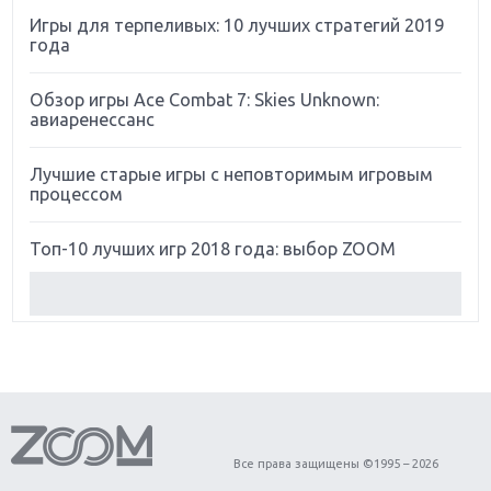
Игры для терпеливых: 10 лучших стратегий 2019
года
Обзор игры Ace Combat 7: Skies Unknown:
авиаренессанс
Лучшие старые игры с неповторимым игровым
процессом
Топ-10 лучших игр 2018 года: выбор ZOOM
Обзор Red Dead Redemption 2: действительно
игра года?
Первый в России обзор игры Starlink: Battle For
Atlas
Обзор игры Forza Horizon 4: вершина эволюции
Все права защищены ©1995 – 2026