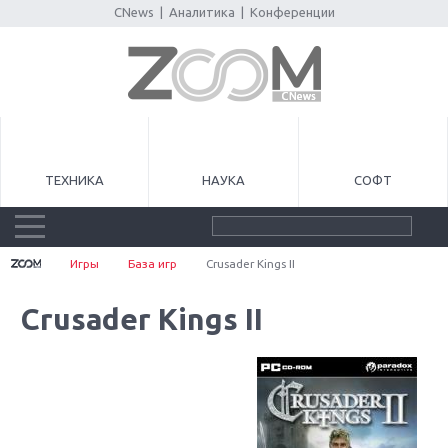
CNews
|
Аналитика
|
Конференции
ТЕХНИКА
НАУКА
СОФТ
Игры
База игр
Crusader Kings II
Crusader Kings II