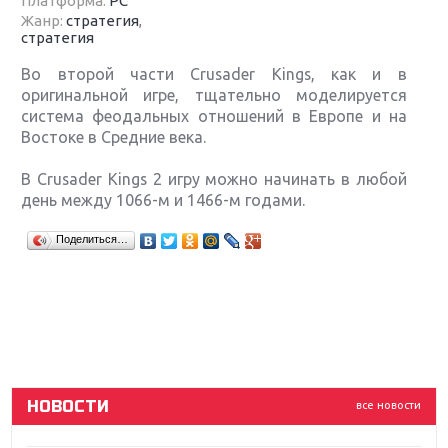
Платформа:
PC
Жанр:
стратегия
,
стратегия
Во второй части Crusader Kings, как и в
оригинальной игре, тщательно моделируется
система феодальных отношений в Европе и на
Востоке в Средние века.
В Crusader Kings 2 игру можно начинать в любой
день между 1066-м и 1466-м годами.
Крупнейшие релизы мая: Nintendo, Microsoft и
Поделиться…
Sony
Новинки для Nintendo Switch: Labo, South Park и
ремастер Dark Souls
God Of War: тотальный перезапуск серии
НОВОСТИ
все новости
Far Cry 5: хвалить нельзя ругать