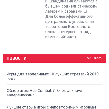
и Скандинавия сливаются с
бывшем социалистическим
лагерем и странами СНГ.
Для более эффективного
Крупнейшие релизы мая: Nintendo, Microsoft и
Sony
центрального управления
территория Восточного
блока претерпевает ряд
Новинки для Nintendo Switch: Labo, South Park и
изменений: часть...
ремастер Dark Souls
God Of War: тотальный перезапуск серии
НОВОСТИ
все новости
Far Cry 5: хвалить нельзя ругать
Игры для терпеливых: 10 лучших стратегий 2019
года
Обзор игры Ace Combat 7: Skies Unknown:
авиаренессанс
Лучшие старые игры с неповторимым игровым