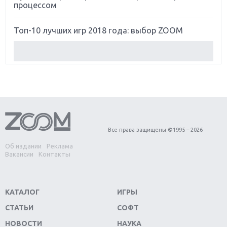
процессом
Топ-10 лучших игр 2018 года: выбор ZOOM
Обзор Red Dead Redemption 2: действительно
игра года?
Первый в России обзор игры Starlink: Battle For
Atlas
Обзор игры Forza Horizon 4: вершина эволюции
Все права защищены ©1995 – 2026
Об издании
Реклама
Две важных новинки для консолей: Spider-Man и
Вакансии
Контакты
Divinity Original Sin 2
Три крупных релиза для гибридной консоли
КАТАЛОГ
ИГРЫ
Switch
СТАТЬИ
СОФТ
Обзор игры The Crew 2: покорение Америки
НОВОСТИ
НАУКА