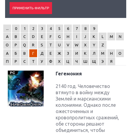
...
0
1
2
3
4
5
6
7
8
9
A
B
C
D
E
F
G
H
I
J
K
L
M
N
O
P
Q
R
S
T
U
V
W
X
Y
Z
А
Б
В
Г
Д
Е
Ж
З
И
К
Л
М
Н
О
П
Р
С
Т
У
Ф
Х
Ц
Ч
Ш
Щ
Э
Я
Гегемония
2140 год. Человечество
втянуто в войну между
Землей и марсианскими
колониями. Однако после
ожесточенных и
кровопролитных сражений,
обе стороны решают
объединиться, чтобы