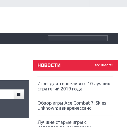
Крупнейшие релизы мая: Nintendo,
Microsoft и Sony
Новинки для Nintendo Switch:
Labo, South Park и ремастер Dark
Souls
God Of War: тотальный
перезапуск серии
НОВОСТИ
все новости
Far Cry 5: хвалить нельзя ругать
Игры для терпеливых: 10 лучших
стратегий 2019 года
Обзор игры Ace Combat 7: Skies
Unknown: авиаренессанс
Лучшие старые игры с