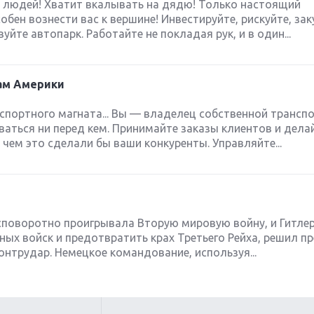
людей! Хватит вкалывать на дядю! Только настоящий
бен вознести вас к вершине! Инвестируйте, рискуйте, зак
йте автопарк. Работайте не покладая рук, и в один...
гам Америки
спортного магната... Вы — владелец собственной трансп
аться ни перед кем. Принимайте заказы клиентов и делай
 чем это сделали бы ваши конкуренты. Управляйте...
есповоротно проигрывала Вторую мировую войну, и Гитлер
ых войск и предотвратить крах Третьего Рейха, решил п
онтрудар. Немецкое командование, используя...