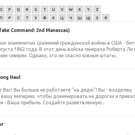
O
P
Q
R
S
T
U
V
W
X
Y
Z
П
Р
С
Т
У
Ф
Х
Ц
Ч
Ш
Щ
Э
Я
Take Command: 2nd Manassas)
ых знаменитых сражений гражданской войны в США - бит
густа 1862 года. В этот день войска генерала Роберта Ли
ии северян. Однако, это не спасло южные штаты...
Long Haul
 Вас! Вы больше не работаете "на дядю"! Вы - владелец
е вашу империю, чтобы доминировать на дорогах и превз
 - Ваша прибыль. Создайте разветвленную...
ог