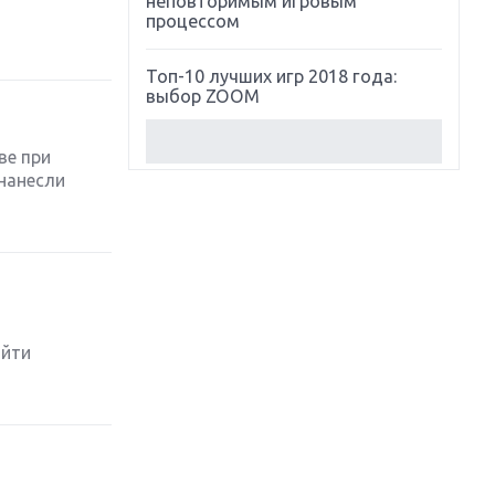
неповторимым игровым
процессом
Топ-10 лучших игр 2018 года:
выбор ZOOM
Обзор Red Dead Redemption 2:
ве при
действительно игра года?
 нанесли
Первый в России обзор игры
Starlink: Battle For Atlas
Обзор игры Forza Horizon 4:
вершина эволюции
ойти
Две важных новинки для
консолей: Spider-Man и Divinity
Original Sin 2
Три крупных релиза для
гибридной консоли Switch