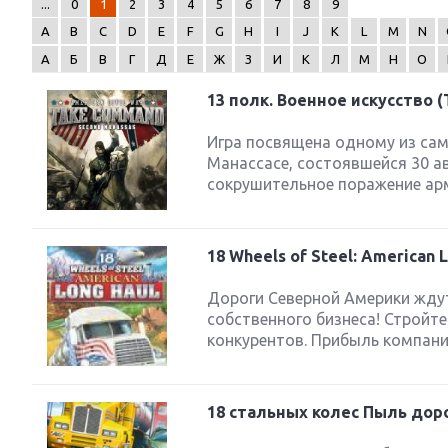
...
0
1
2
3
4
5
6
7
8
9
A
B
C
D
E
F
G
H
I
J
K
L
M
N
А
Б
В
Г
Д
Е
Ж
З
И
К
Л
М
Н
О
13 полк. Военное искусство (
Next
Игра посвящена одному из сам
Манассасе, состоявшейся 30 ав
сокрушительное поражение арм
18 Wheels of Steel: American 
Дороги Северной Америки ждут
собственного бизнеса! Стройт
конкурентов. Прибыль компании
18 стальных колес Пыль дор