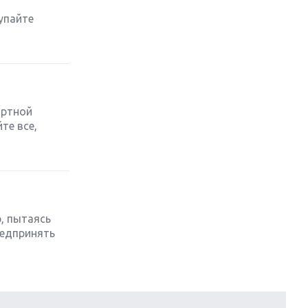
упайте
Обзор игры The Crew 2: покорение
Америки
Важнейшие анонсы E3 2018
ортной
Крупнейшие релизы мая: Nintendo,
Microsoft и Sony
те все,
Новинки для Nintendo Switch:
Labo, South Park и ремастер Dark
Souls
, пытаясь
God Of War: тотальный
перезапуск серии
редпринять
Far Cry 5: хвалить нельзя ругать
Игры для терпеливых: 10 лучших