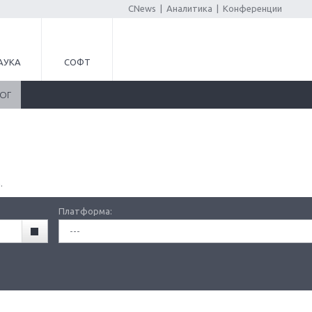
CNews
|
Аналитика
|
Конференции
АУКА
СОФТ
ЛОГ
.
Платформа:
---