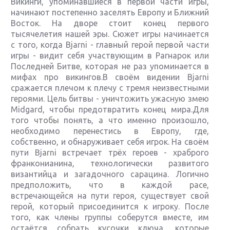
Викинги, упоминавшиеся в первой части игры,
начинают постепенно заселять Европу и Ближний
Восток. На дворе стоит конец первого
тысячелетия нашей эры. Сюжет игры начинается
с того, когда Bjarni - главный герой первой части
игры - видит себя участвующим в Рагнарок или
Последней Битве, которая не раз упоминается в
мифах про викингов.В своём видении Bjarni
сражается плечом к плечу с тремя неизвестными
героями. Цель битвы - уничтожить ужасную змею
Midgard, чтобы предотвратить конец мира.Для
того чтобы понять, а что именно произошло,
необходимо перенестись в Европу, где,
собственно, и обнаруживает себя игрок. На своём
пути Bjarni встречает трёх героев - храброго
франконианина, технологически развитого
византийца и загадочного сарацина. Логично
предположить, что в каждой расе,
встречающейся на пути героя, существует свой
герой, который присоединится к игроку. После
того, как члены группы соберутся вместе, им
остаётся собрать кусочки ключа, которые