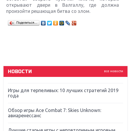
открывают двери в Валгаллу, где должна
произойти решающая битва со злом.
Крупнейшие релизы мая: Nintendo, Microsoft и
Поделиться…
Sony
Новинки для Nintendo Switch: Labo, South Park и
ремастер Dark Souls
God Of War: тотальный перезапуск серии
НОВОСТИ
все новости
Far Cry 5: хвалить нельзя ругать
Игры для терпеливых: 10 лучших стратегий 2019
года
Обзор игры Ace Combat 7: Skies Unknown:
авиаренессанс
Лучшие старые игры с неповторимым игровым