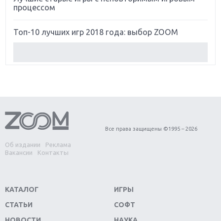
процессом
Топ-10 лучших игр 2018 года: выбор ZOOM
Обзор Red Dead Redemption 2: действительно
игра года?
Первый в России обзор игры Starlink: Battle For
Atlas
Обзор игры Forza Horizon 4: вершина эволюции
Все права защищены ©1995 – 2026
Об издании
Реклама
Две важных новинки для консолей: Spider-Man и
Вакансии
Контакты
Divinity Original Sin 2
Три крупных релиза для гибридной консоли
КАТАЛОГ
ИГРЫ
Switch
СТАТЬИ
СОФТ
Обзор игры The Crew 2: покорение Америки
НОВОСТИ
НАУКА