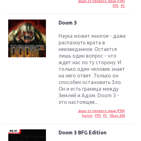
экшн от первого лица (FPA)
FPS
PC
Doom 3
Наука может многое - даже
распахнуть врата в
неизведанное. Остается
лишь один вопрос - что
ждет нас по ту сторону. И
только один человек знает
на него ответ. Только он
способен остановить Зло.
Он и есть граница между
Землей и Адом. Doom 3 -
это настоящее...
экшн от первого лица (FPA)
horror
FPS
PC
Xbox 360
Doom 3 BFG Edition