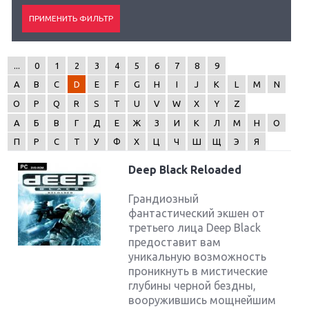
...
0
1
2
3
4
5
6
7
8
9
A
B
C
D
E
F
G
H
I
J
K
L
M
N
O
P
Q
R
S
T
U
V
W
X
Y
Z
А
Б
В
Г
Д
Е
Ж
З
И
К
Л
М
Н
О
П
Р
С
Т
У
Ф
Х
Ц
Ч
Ш
Щ
Э
Я
Deep Black Reloaded
Грандиозный
фантастический экшен от
третьего лица Deep Black
предоставит вам
уникальную возможность
проникнуть в мистические
глубины черной бездны,
вооружившись мощнейшим