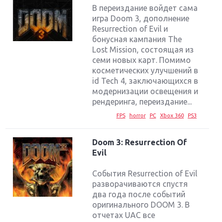
В переиздание войдет сама
игра Doom 3, дополнение
Resurrection of Evil и
бонусная кампания The
Lost Mission, состоящая из
семи новых карт. Помимо
косметических улучшений в
id Tech 4, заключающихся в
модернизации освещения и
рендеринга, переиздание...
FPS
horror
PC
Xbox 360
PS3
Doom 3: Resurrection Of
Evil
События Resurrection of Evil
разворачиваются спустя
два года после событий
оригинального DOOM 3. В
отчетах UAC все