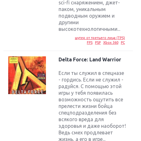
sci-fi снаряжением, джет-
паком, уникальным
подводным оружием и
другими
высокотехнологичными...
шутер от третьего лица (TPS)
FPS
PSP
Xbox 360
PC
Delta Force: Land Warrior
Если ты служил в спецназе
- гордись. Если не служил -
радуйся. C помощью этой
игры у тебя появилась
возможность ощутить все
прелести жизни бойца
спецподразделения без
всякого вреда для
здоровья и даже наоборот!
Ведь смех продлевает
жизнь, а его в игре...