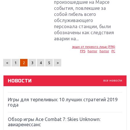
произошедшие на Марсе
события, повлекшие за
собой гибель всего
обслуживающего
персонала станции, были
Крупнейшие релизы мая: Nintendo, Microsoft и
обозначены как следствия
Sony
аварии на...
экшн от первого лица (FPA)
Новинки для Nintendo Switch: Labo, South Park и
FPS
horror
horror
PC
ремастер Dark Souls
<
1
2
3
4
5
>
God Of War: тотальный перезапуск серии
НОВОСТИ
все новости
Far Cry 5: хвалить нельзя ругать
Игры для терпеливых: 10 лучших стратегий 2019
года
Обзор игры Ace Combat 7: Skies Unknown:
авиаренессанс