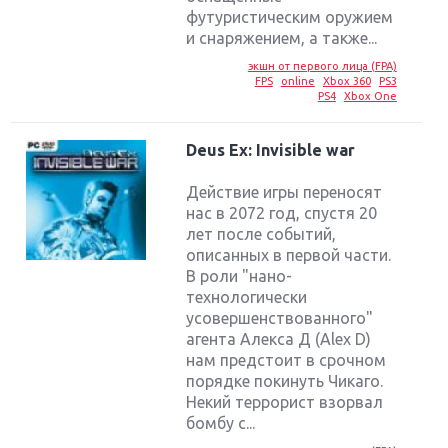
футуристическим оружием
и снаряжением, а также...
экшн от первого лица (FPA)
FPS
online
Xbox 360
PS3
PS4
Xbox One
Deus Ex: Invisible war
Действие игры переносят
нас в 2072 год, спустя 20
лет после событий,
описанных в первой части.
В роли "нано-
технологически
усовершенствованного"
агента Алекса Д (Alex D)
нам предстоит в срочном
порядке покинуть Чикаго.
Некий террорист взорвал
бомбу с...