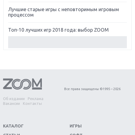
Лучшие старые игры с неповторимым игровым
процессом
Топ-10 лучших игр 2018 года: выбор ZOOM
Обзор Red Dead Redemption 2: действительно
игра года?
Первый в России обзор игры Starlink: Battle For
Atlas
Обзор игры Forza Horizon 4: вершина эволюции
Все права защищены ©1995 – 2026
Об издании
Реклама
Две важных новинки для консолей: Spider-Man и
Вакансии
Контакты
Divinity Original Sin 2
Три крупных релиза для гибридной консоли
КАТАЛОГ
ИГРЫ
Switch