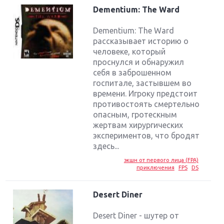
Dementium: The Ward
Dementium: The Ward
рассказывает историю о
человеке, который
проснулся и обнаружил
себя в заброшенном
госпитале, застывшем во
времени. Игроку предстоит
противостоять смертельно
опасным, гротескным
жертвам хирургических
экспериментов, что бродят
здесь...
экшн от первого лица (FPA)
приключения
FPS
DS
Desert Diner
Desert Diner - шутер от