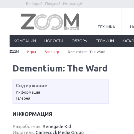
Выбирай : Покупай : Используй
ТЕХНИКА
Н
КОМПАНИИ
НОВОСТИ
ОБЗОРЫ
ТЕРМИНЫ
КАТА
Игры
База игр
Dementium: The Ward
Dementium: The Ward
Содержание
Информация
Галерея
ИНФОРМАЦИЯ
Разработчик:
Renegade Kid
Издатель:
Gamecock Media Group