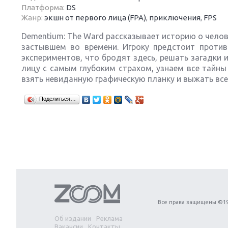
Платформа:
DS
Жанр:
экшн от первого лица (FPA)
,
приключения
,
FPS
Dementium: The Ward рассказывает историю о челов
застывшем во времени. Игроку предстоит против
экспериментов, что бродят здесь, решать загадки
Next
лицу с самым глубоким страхом, узнаем все тайны
взять невиданную графическую планку и выжать все
Поделиться…
Все права защищены ©19
Об издании
Реклама
Вакансии
Контакты