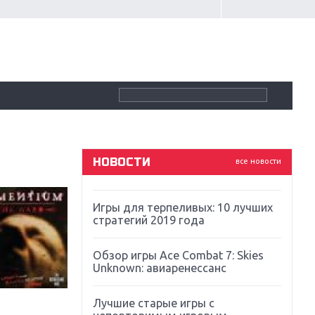
Крупнейшие релизы мая: Nintendo,
Microsoft и Sony
Новинки для Nintendo Switch:
Labo, South Park и ремастер Dark
Souls
God Of War: тотальный
перезапуск серии
НОВОСТИ
все новости
Far Cry 5: хвалить нельзя ругать
Игры для терпеливых: 10 лучших
стратегий 2019 года
Обзор игры Ace Combat 7: Skies
Unknown: авиаренессанс
Лучшие старые игры с