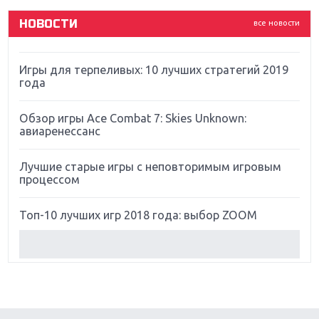
НОВОСТИ
все новости
Far Cry 5: хвалить нельзя ругать
Игры для терпеливых: 10 лучших стратегий 2019
года
Обзор игры Ace Combat 7: Skies Unknown:
авиаренессанс
Лучшие старые игры с неповторимым игровым
процессом
Топ-10 лучших игр 2018 года: выбор ZOOM
Обзор Red Dead Redemption 2: действительно
игра года?
Первый в России обзор игры Starlink: Battle For
Atlas