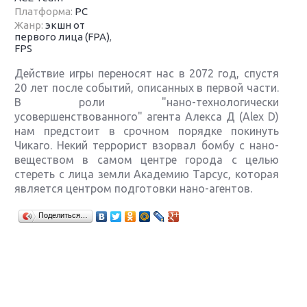
Платформа:
PC
Жанр:
экшн от
первого лица (FPA)
,
FPS
Действие игры переносят нас в 2072 год, спустя
20 лет после событий, описанных в первой части.
В роли "нано-технологически
усовершенствованного" агента Алекса Д (Alex D)
нам предстоит в срочном порядке покинуть
Чикаго. Некий террорист взорвал бомбу с нано-
веществом в самом центре города с целью
стереть с лица земли Академию Тарсус, которая
является центром подготовки нано-агентов.
Крупнейшие релизы мая: Nintendo, Microsoft и
Поделиться…
Sony
Новинки для Nintendo Switch: Labo, South Park и
ремастер Dark Souls
God Of War: тотальный перезапуск серии