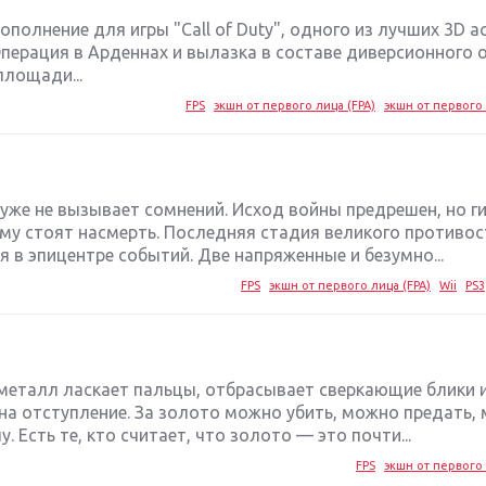
дополнение для игры "Call of Duty", одного из лучших 3D ac
перация в Арденнах и вылазка в составе диверсионного 
площади...
FPS
экшн от первого лица (FPA)
экшн от первого 
 уже не вызывает сомнений. Исход войны предрешен, но 
му стоят насмерть. Последняя стадия великого противо
я в эпицентре событий. Две напряженные и безумно...
FPS
экшн от первого лица (FPA)
Wii
PS3
металл ласкает пальцы, отбрасывает сверкающие блики 
 на отступление. За золото можно убить, можно предать,
 Есть те, кто считает, что золото — это почти...
FPS
экшн от первого 