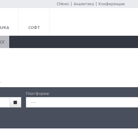
CNews
|
Аналитика
|
Конференции
АУКА
СОФТ
ЛОГ
.
Платформа:
---