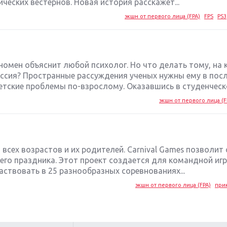
еских вестернов. Новая история расскажет...
экшн от первого лица (FPA)
FPS
PS3
номен объяснит любой психолог. Но что делать тому, на 
ессия? Пространные рассуждения ученых нужны ему в по
етские проблемы по-взрослому. Оказавшись в студенческо
экшн от первого лица (F
й всех возрастов и их родителей. Carnival Games позволит
го праздника. Этот проект создается для командной иг
аствовать в 25 разнообразных соревнованиях...
экшн от первого лица (FPA)
при