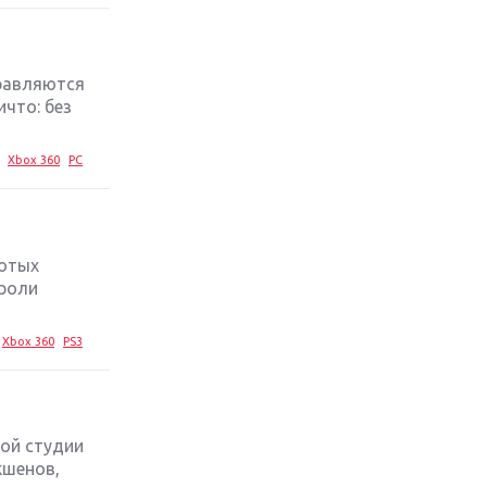
стратегий 2019 года
Обзор игры Ace Combat 7: Skies
Unknown: авиаренессанс
правляются
что: без
Лучшие старые игры с
неповторимым игровым
Xbox 360
PC
процессом
Топ-10 лучших игр 2018 года:
выбор ZOOM
лотых
 роли
Xbox 360
PS3
кой студии
кшенов,