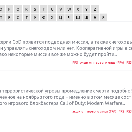
O
P
Q
R
S
T
U
V
W
X
Y
Z
П
Р
С
Т
У
Ф
Х
Ц
Ч
Ш
Щ
Э
Я
 серии CoD появится подводная миссия, а также снегоходы
ли управлять снегоходом или нет. Кооперативной игры в 
ко некоторые миссии все же можно будет пройти...
FPS
экшн от первого лица (FPA)
PS3
и террористической угрозы промедление смерти подобно!
ченное на ноябрь этого года – именно в этом месяце сос
 игрового блокбастера Call of Duty: Modern Warfare...
экшн от первого лица (FPA)
FPS
PS3