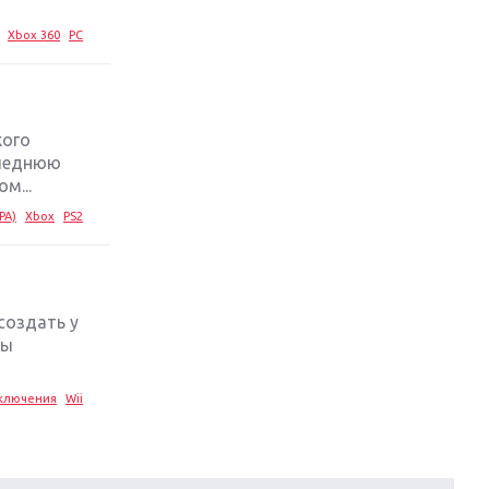
Xbox 360
PC
кого
следнюю
м...
PA)
Xbox
PS2
 создать у
ры
ключения
Wii