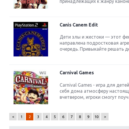
принадлежащих к жанру канонич
Canis Canem Edit
Дети злы и жестоки — этот фе
направлена подростковая агр
очередь. Привыкайте решать д
Carnival Games
Carnival Games - игра для дете
себя дома атмосферу настояще
вчетвером, игроки смогут поуч
<
1
2
3
4
5
6
7
8
9
10
>