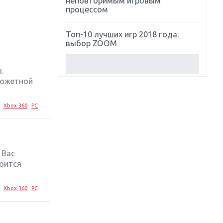
неповторимым игровым
процессом
Топ-10 лучших игр 2018 года:
выбор ZOOM
Обзор Red Dead Redemption 2:
.
действительно игра года?
сюжетной
Первый в России обзор игры
Xbox 360
PC
Starlink: Battle For Atlas
Обзор игры Forza Horizon 4:
вершина эволюции
 Вас
тоится
Две важных новинки для
консолей: Spider-Man и Divinity
Original Sin 2
Xbox 360
PC
Три крупных релиза для
гибридной консоли Switch