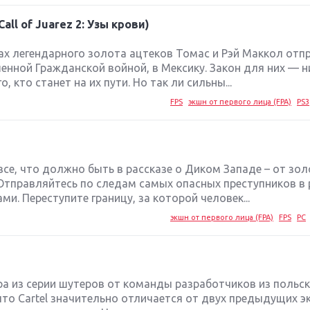
Call of Juarez 2: Узы крови)
сках легендарного золота ацтеков Томас и Рэй Маккол от
нной Гражданской войной, в Мексику. Закон для них — ни
, кто станет на их пути. Но так ли сильны...
FPS
экшн от первого лица (FPA)
PS3
сть все, что должно быть в рассказе о Диком Западе – от зо
 Отправляйтесь по следам самых опасных преступников в
и. Переступите границу, за которой человек...
экшн от первого лица (FPA)
FPS
PC
я игра из серии шутеров от команды разработчиков из польс
что Cartel значительно отличается от двух предыдущих э