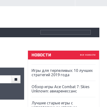
Крупнейшие релизы мая: Nintendo,
Microsoft и Sony
Новинки для Nintendo Switch:
Labo, South Park и ремастер Dark
Souls
God Of War: тотальный
перезапуск серии
НОВОСТИ
все новости
Far Cry 5: хвалить нельзя ругать
Игры для терпеливых: 10 лучших
стратегий 2019 года
Обзор игры Ace Combat 7: Skies
Unknown: авиаренессанс
Лучшие старые игры с