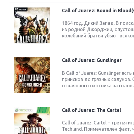
Call of Juarez: Bound in Blood(
1864 год. Дикий Запад. В пои
из родной Джорджии, опустоше
колебаний братья убьют всякого
Call of Juarez: Gunslinger
В Call of Juarez: Gunslinger е
приисков до грязных салунов.
отчаянного охотника за головам
Call of Juarez: The Cartel
Call of Juarez: Cartel – треть
Techland. Примечателен факт, 