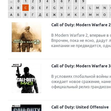
...
0
1
2
3
4
5
6
7
8
9
A
B
C
D
E
F
G
H
I
J
K
L
M
N
А
Б
В
Г
Д
Е
Ж
З
И
К
Л
М
Н
О
Call of Duty: Modern Warfare 2
Next
В Modern Warfare 2, впервые в
Впрочем, пока не ясно, дадут 
кампании не предвидится, одна
Call of Duty: Modern Warfare 3
В условиях глобальной войны 
ожидает новое сражение, наме
официальный релиз грандиозного
Call of Duty: United Offensive