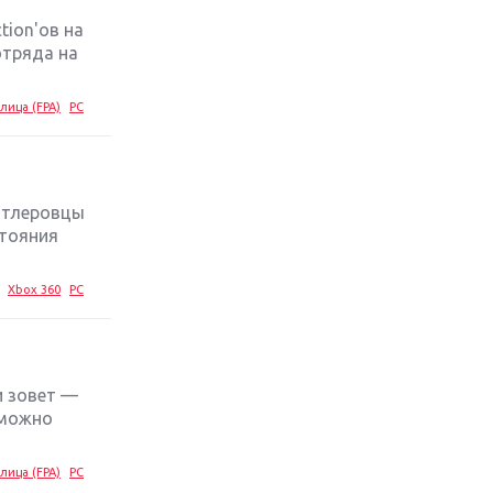
tion'ов на
Обзор игры The Crew 2: покорение
отряда на
Америки
лица (FPA)
PC
Важнейшие анонсы E3 2018
Крупнейшие релизы мая: Nintendo,
Microsoft и Sony
гитлеровцы
стояния
Новинки для Nintendo Switch:
Labo, South Park и ремастер Dark
Xbox 360
PC
Souls
God Of War: тотальный
перезапуск серии
и зовет —
 можно
Far Cry 5: хвалить нельзя ругать
лица (FPA)
PC
Игры для терпеливых: 10 лучших