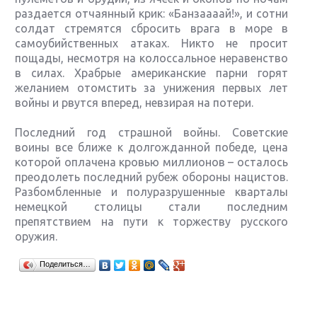
раздается отчаянный крик: «Банзаааай!», и сотни
солдат стремятся сбросить врага в море в
самоубийственных атаках. Никто не просит
пощады, несмотря на колоссальное неравенство
в силах. Храбрые американские парни горят
желанием отомстить за унижения первых лет
войны и рвутся вперед, невзирая на потери.
Последний год страшной войны. Советские
воины все ближе к долгожданной победе, цена
которой оплачена кровью миллионов – осталось
преодолеть последний рубеж обороны нацистов.
Разбомбленные и полуразрушенные кварталы
немецкой столицы стали последним
препятствием на пути к торжеству русского
оружия.
Крупнейшие релизы мая: Nintendo, Microsoft и
Поделиться…
Sony
Новинки для Nintendo Switch: Labo, South Park и