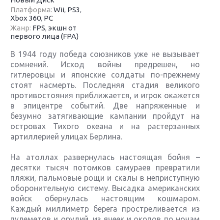
Платформа:
Wii
,
PS3
,
Xbox 360
,
PC
Жанр:
FPS
,
экшн от
первого лица (FPA)
В 1944 году победа союзников уже не вызывает
сомнений. Исход войны предрешен, но
гитлеровцы и японские солдаты по-прежнему
стоят насмерть. Последняя стадия великого
противостояния приближается, и игрок окажется
в эпицентре событий. Две напряженные и
безумно затягивающие кампании пройдут на
островах Тихого океана и на растерзанных
артиллерией улицах Берлина.
На атоллах развернулась настоящая бойня –
десятки тысяч потомков самураев превратили
пляжи, пальмовые рощи и скалы в неприступную
оборонительную систему. Высадка американских
войск обернулась настоящим кошмаром.
Каждый миллиметр берега простреливается из
пулеметов и орудий, из ячеек и окопов по ночам