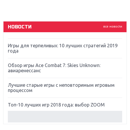
ремастер Dark Souls
God Of War: тотальный перезапуск серии
НОВОСТИ
все новости
Far Cry 5: хвалить нельзя ругать
Игры для терпеливых: 10 лучших стратегий 2019
года
Обзор игры Ace Combat 7: Skies Unknown:
авиаренессанс
Лучшие старые игры с неповторимым игровым
процессом
Топ-10 лучших игр 2018 года: выбор ZOOM
Обзор Red Dead Redemption 2: действительно
игра года?