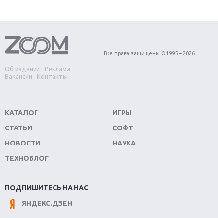
Первый в России обзор игры Starlink: Battle For
Atlas
Обзор игры Forza Horizon 4: вершина эволюции
Все права защищены ©1995 – 2026
Об издании
Реклама
Две важных новинки для консолей: Spider-Man и
Вакансии
Контакты
Divinity Original Sin 2
Три крупных релиза для гибридной консоли
КАТАЛОГ
ИГРЫ
Switch
СТАТЬИ
СОФТ
Обзор игры The Crew 2: покорение Америки
НОВОСТИ
НАУКА
ТЕХНОБЛОГ
Важнейшие анонсы E3 2018
Крупнейшие релизы мая: Nintendo, Microsoft и
ПОДПИШИТЕСЬ НА НАС
Sony
ЯНДЕКС.ДЗЕН