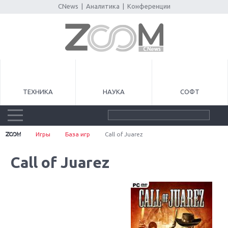
CNews
|
Аналитика
|
Конференции
ТЕХНИКА
НАУКА
СОФТ
Игры
База игр
Call of Juarez
Call of Juarez