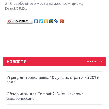
2 Гб свободного места на жестком диске;
DirectX 9.0с.
Крупнейшие релизы мая: Nintendo, Microsoft и
Поделиться…
Sony
Новинки для Nintendo Switch: Labo, South Park и
ремастер Dark Souls
God Of War: тотальный перезапуск серии
НОВОСТИ
все новости
Far Cry 5: хвалить нельзя ругать
Игры для терпеливых: 10 лучших стратегий 2019
года
Обзор игры Ace Combat 7: Skies Unknown:
авиаренессанс