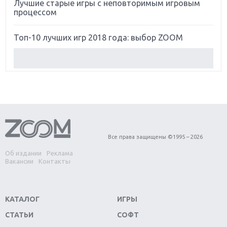
Лучшие старые игры с неповторимым игровым
процессом
Топ-10 лучших игр 2018 года: выбор ZOOM
Обзор Red Dead Redemption 2: действительно
игра года?
Первый в России обзор игры Starlink: Battle For
Atlas
Обзор игры Forza Horizon 4: вершина эволюции
Все права защищены ©1995 – 2026
Об издании
Реклама
Две важных новинки для консолей: Spider-Man и
Вакансии
Контакты
Divinity Original Sin 2
Три крупных релиза для гибридной консоли
КАТАЛОГ
ИГРЫ
Switch
СТАТЬИ
СОФТ
Обзор игры The Crew 2: покорение Америки