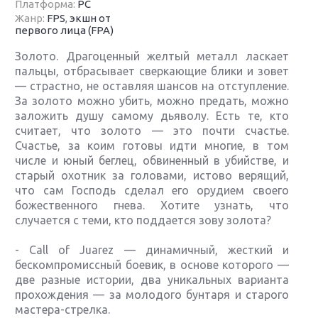
Платформа:
PC
Жанр:
FPS
,
экшн от
первого лица (FPA)
Золото. Драгоценный желтый металл ласкает
пальцы, отбрасывает сверкающие блики и зовет
— страстно, не оставляя шансов на отступление.
За золото можно убить, можно предать, можно
заложить душу самому дьяволу. Есть те, кто
считает, что золото — это почти счастье.
Счастье, за коим готовы идти многие, в том
числе и юный беглец, обвиненный в убийстве, и
старый охотник за головами, истово верящий,
что сам Господь сделал его орудием своего
божественного гнева. Хотите узнать, что
случается с теми, кто поддается зову золота?
- Call of Juarez — динамичный, жесткий и
бескомпромиссный боевик, в основе которого —
две разные истории, два уникальных варианта
прохождения — за молодого бунтаря и старого
мастера-стрелка.