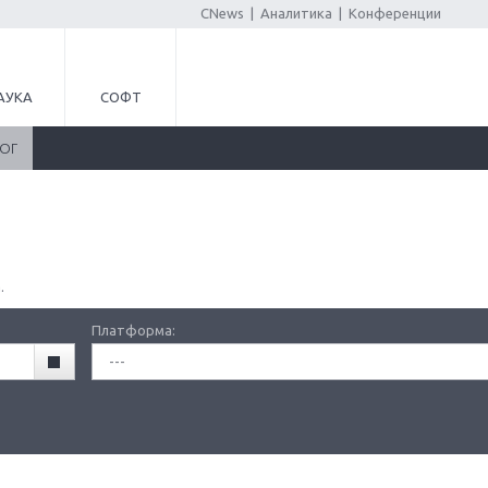
CNews
|
Аналитика
|
Конференции
АУКА
СОФТ
ЛОГ
.
Платформа:
---