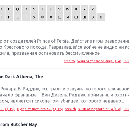
O
P
Q
R
S
T
U
V
W
X
Y
Z
П
Р
С
Т
У
Ф
Х
Ц
Ч
Ш
Щ
Э
Я
р от создателей Prince of Persia. Действие игры разворачи
го Крестового похода. Разразившейся войне не видно ни к
 сила, призванная остановить бессмысленное...
stealth
экшн от третьего лица (TPA)
PS3
 on Dark Athena, The
 Ричард Б. Риддик, «сыграл» и озвучил которого ключево
чало франшизе, - Вин Дизель. Риддик, пойманный охотн
м, является психопатом-убийцей, которого недавно...
ица (TPA)
шутер от третьего лица (TPS)
stealth
экшн от первого лица (FPA)
PS3
 From Butcher Bay