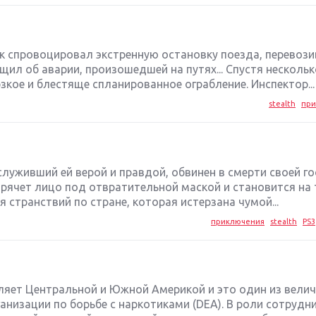
 спровоцировал экстренную остановку поезда, перевоз
щил об аварии, произошедшей на путях... Спустя несколь
зкое и блестяще спланированное ограбление. Инспектор...
stealth
при
уживший ей верой и правдой, обвинен в смерти своей гос
рячет лицо под отвратительной маской и становится на
я странствий по стране, которая истерзана чумой...
приключения
stealth
PS3
яет Центральной и Южной Америкой и это один из вели
низации по борьбе с наркотиками (DEA). В роли сотрудни