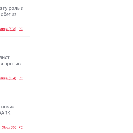
эту роль и
Обзор игры The Crew 2: покорение
обег из
Америки
лица (FPA)
PC
Важнейшие анонсы E3 2018
Крупнейшие релизы мая: Nintendo,
Microsoft и Sony
лист
ся против
Новинки для Nintendo Switch:
Labo, South Park и ремастер Dark
лица (FPA)
PC
Souls
God Of War: тотальный
перезапуск серии
 ночи»
 DARK
Far Cry 5: хвалить нельзя ругать
Xbox 360
PC
Игры для терпеливых: 10 лучших