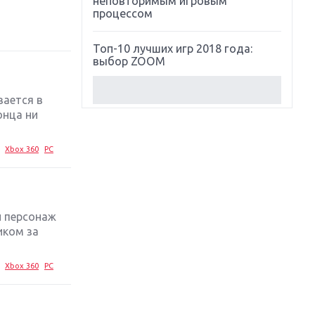
неповторимым игровым
процессом
Топ-10 лучших игр 2018 года:
выбор ZOOM
Обзор Red Dead Redemption 2:
вается в
действительно игра года?
онца ни
Первый в России обзор игры
Xbox 360
PC
Starlink: Battle For Atlas
Обзор игры Forza Horizon 4:
вершина эволюции
й персонаж
иком за
Две важных новинки для
консолей: Spider-Man и Divinity
Original Sin 2
Xbox 360
PC
Три крупных релиза для
гибридной консоли Switch