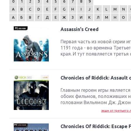
0
1
2
3
4
5
6
7
8
9
A
B
C
D
E
F
G
H
I
J
K
L
M
N
А
Б
В
Г
Д
Е
Ж
З
И
К
Л
М
Н
О
Assassin's Creed
Next
Первая часть из новой серии иг
1191 года - во времена Третье
края. И тут появляется третья
Chronicles of Riddick: Assault
Главным героем игры является
обоих фильмов, положивших на
головами Вильямом Дж. Джонсо
экшн от третьего л
Chronicles Of Riddick: Escape