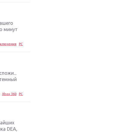
стратегий 2019 года
Обзор игры Ace Combat 7: Skies
Unknown: авиаренессанс
ившего
ко минут
Лучшие старые игры с
неповторимым игровым
ключения
PC
процессом
Топ-10 лучших игр 2018 года:
выбор ZOOM
пожи...
 темный
Xbox 360
PC
чайших
ка DEA,