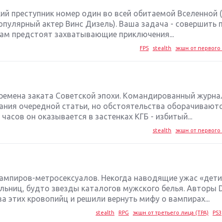
кий преступник номер один во всей обитаемой Вселенной (
популярный актер Винс Дизель). Ваша задача - совершить п
Вам предстоят захватывающие приключения...
FPS
stealth
экшн от первого 
времена заката Советской эпохи. Командированный журна
ания очередной статьи, но обстоятельства оборачивают
часов он оказывается в застенках КГБ - избитый...
stealth
экшн от первого 
ампиров-метросексуалов. Некогда наводящие ужас «дети
льниц, будто звезды каталогов мужского белья. Авторы
а этих кровопийц и решили вернуть мифу о вампирах...
stealth
RPG
экшн от третьего лица (TPA)
PS3