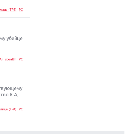
лица (TPS)
PC
му убийце
A)
stealth
PC
ствующему
тво ICA,
лица (FPA)
PC