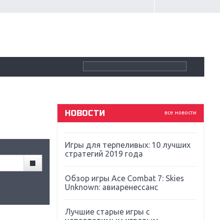
Крупнейшие релизы мая: Nintendo,
Microsoft и Sony
Новинки для Nintendo Switch:
Labo, South Park и ремастер Dark
Souls
God Of War: тотальный
перезапуск серии
НОВОСТИ
все новости
Far Cry 5: хвалить нельзя ругать
Игры для терпеливых: 10 лучших
стратегий 2019 года
Обзор игры Ace Combat 7: Skies
Unknown: авиаренессанс
Лучшие старые игры с