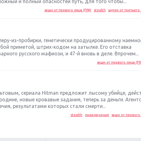
ложный и полный опасностей путь, для того чтобы...
экшн от первого лица (FPA)
stealth
шутер от третьего 
еру-из-пробирки, генетически продуцированному наемно
обой приметой, штрих-кодом на затылке. Его отставка
рного русского мафиози, и 47-й вновь в деле. Впрочем...
экшн от первого лица (FP
льтовым, сериала Hitman предложит лысому убийце, дей
родине, новые кровавые задания, теперь за деньги. Агентс
чия, результатами которых стали смерти...
stealth
приключения
экшн от первого 