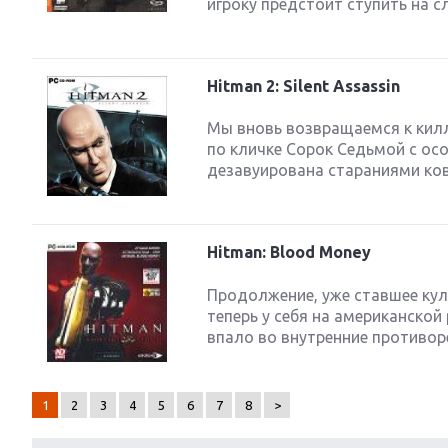
игроку предстоит ступить на с
Hitman 2: Silent Assassin
Мы вновь возвращаемся к килл
по кличке Сорок Седьмой с ос
дезавуирована стараниями кова
Hitman: Blood Money
Продолжение, уже ставшее ку
теперь у себя на американской 
впало во внутренние противоре
1
2
3
4
5
6
7
8
>