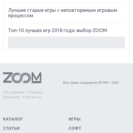
Лучшие старые игры с неповторимым игровым
процессом
Топ-10 лучших игр 2018 года: выбор ZOOM
Обзор Red Dead Redemption 2: действительно
игра года?
Первый в России обзор игры Starlink: Battle For
Atlas
Все права защищены ©1995 – 2026
Обзор игры Forza Horizon 4: вершина эволюции
Об издании
Реклама
Вакансии
Контакты
Две важных новинки для консолей: Spider-Man и
Divinity Original Sin 2
КАТАЛОГ
ИГРЫ
Три крупных релиза для гибридной консоли
Switch
СТАТЬИ
СОФТ