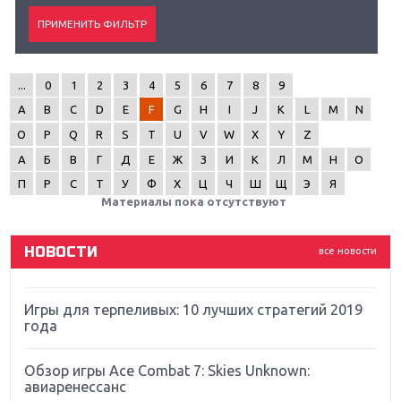
...
0
1
2
3
4
5
6
7
8
9
Крупнейшие релизы мая: Nintendo, Microsoft и
A
B
C
D
E
F
G
H
I
J
K
L
M
N
Sony
O
P
Q
R
S
T
U
V
W
X
Y
Z
Новинки для Nintendo Switch: Labo, South Park и
А
Б
В
Г
Д
Е
Ж
З
И
К
Л
М
Н
О
ремастер Dark Souls
П
Р
С
Т
У
Ф
Х
Ц
Ч
Ш
Щ
Э
Я
Материалы пока отсутствуют
God Of War: тотальный перезапуск серии
НОВОСТИ
все новости
Far Cry 5: хвалить нельзя ругать
Игры для терпеливых: 10 лучших стратегий 2019
года
Обзор игры Ace Combat 7: Skies Unknown:
авиаренессанс