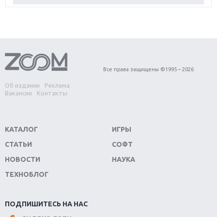
игра года?
Первый в России обзор игры Starlink: Battle For
Atlas
Обзор игры Forza Horizon 4: вершина эволюции
Все права защищены ©1995 – 2026
Об издании
Реклама
Две важных новинки для консолей: Spider-Man и
Вакансии
Контакты
Divinity Original Sin 2
Три крупных релиза для гибридной консоли
КАТАЛОГ
ИГРЫ
Switch
СТАТЬИ
СОФТ
Обзор игры The Crew 2: покорение Америки
НОВОСТИ
НАУКА
ТЕХНОБЛОГ
Важнейшие анонсы E3 2018
Крупнейшие релизы мая: Nintendo, Microsoft и
ПОДПИШИТЕСЬ НА НАС
Sony