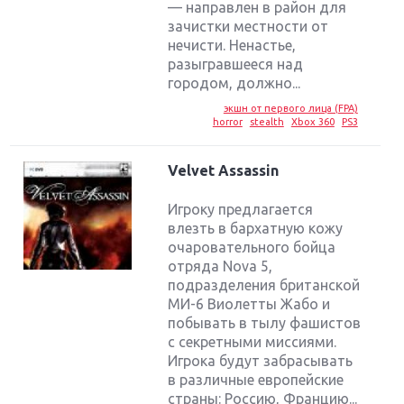
— направлен в район для
зачистки местности от
нечисти. Ненастье,
разыгравшееся над
городом, должно...
экшн от первого лица (FPA)
horror
stealth
Xbox 360
PS3
Velvet Assassin
Игроку предлагается
влезть в бархатную кожу
очаровательного бойца
отряда Nova 5,
подразделения британской
МИ-6 Виолетты Жабо и
побывать в тылу фашистов
с секретными миссиями.
Игрока будут забрасывать
Крупнейшие релизы мая: Nintendo, Microsoft и
в различные европейские
Sony
страны: Россию, Францию...