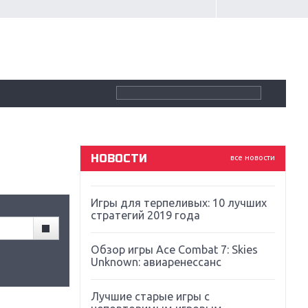
Крупнейшие релизы мая: Nintendo,
Microsoft и Sony
Новинки для Nintendo Switch:
Labo, South Park и ремастер Dark
Souls
God Of War: тотальный
перезапуск серии
НОВОСТИ
все новости
Far Cry 5: хвалить нельзя ругать
Игры для терпеливых: 10 лучших
стратегий 2019 года
Обзор игры Ace Combat 7: Skies
Unknown: авиаренессанс
Лучшие старые игры с