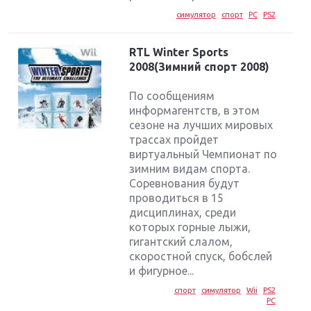
симулятор
спорт
PC
PS2
RTL Winter Sports
2008(Зимний спорт 2008)
По сообщениям
информагентств, в этом
сезоне на лучших мировых
трассах пройдет
виртуальный Чемпионат по
зимним видам спорта.
Соревнования будут
проводиться в 15
дисциплинах, среди
которых горные лыжи,
гигантский слалом,
скоростной спуск, бобслей
и фигурное...
спорт
симулятор
Wii
PS2
PC