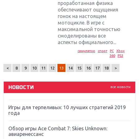
проработанная физика
обеспечивают ощущения
гонок на настоящем
мотоцикле. В игре с
максимальной точностью
Крупнейшие релизы мая: Nintendo, Microsoft и
смоделированы все
Sony
аспекты официального...
симулятор
спорт
PC
Xbox
Новинки для Nintendo Switch: Labo, South Park и
360
PS3
ремастер Dark Souls
<
8
9
10
11
12
13
14
15
16
17
18
>
God Of War: тотальный перезапуск серии
НОВОСТИ
все новости
Far Cry 5: хвалить нельзя ругать
Игры для терпеливых: 10 лучших стратегий 2019
года
Обзор игры Ace Combat 7: Skies Unknown:
авиаренессанс