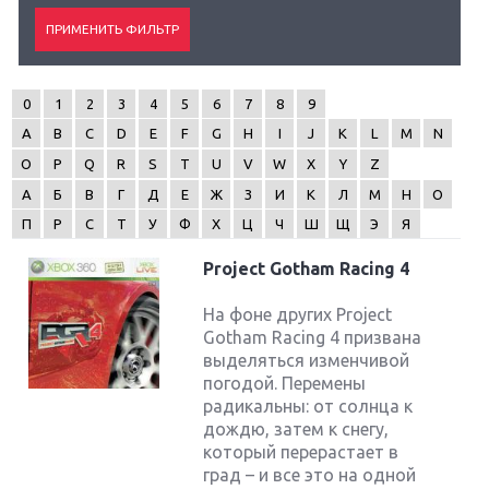
0
1
2
3
4
5
6
7
8
9
A
B
C
D
E
F
G
H
I
J
K
L
M
N
O
P
Q
R
S
T
U
V
W
X
Y
Z
А
Б
В
Г
Д
Е
Ж
З
И
К
Л
М
Н
О
П
Р
С
Т
У
Ф
Х
Ц
Ч
Ш
Щ
Э
Я
Project Gotham Racing 4
На фоне других Project
Gotham Racing 4 призвана
выделяться изменчивой
погодой. Перемены
радикальны: от солнца к
дождю, затем к снегу,
который перерастает в
град – и все это на одной