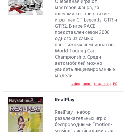
Очередная игра от
мастеров жанра, за
плечами которых такие
игры, как GT Legends, GTR и
GTR2. В игре RACE
представлен сезон 2006
одного из самых
престижных чемпионатов
World Touring Car
Championship. Среди
автомобилей можно
увидеть лицензированные
модели...
racing
спорт
симулятор
PC
RealPlay
RealPlay - набор
развлекательных игр с
беспроводными "motion-
sensing" джойпадами для