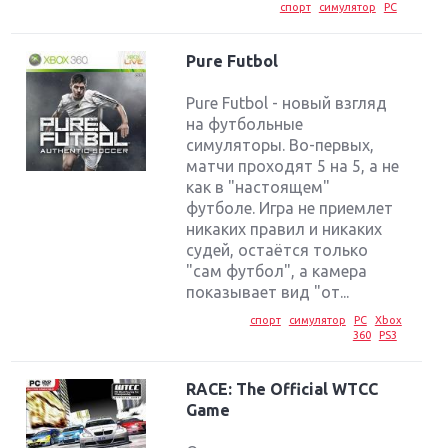
спорт
симулятор
PC
Pure Futbol
Pure Futbol - новый взгляд
на футбольные
симуляторы. Во-первых,
матчи проходят 5 на 5, а не
как в "настоящем"
футболе. Игра не приемлет
никаких правил и никаких
судей, остаётся только
"сам футбол", а камера
показывает вид "от...
спорт
симулятор
PC
Xbox
360
PS3
RACE: The Official WTCC
Game