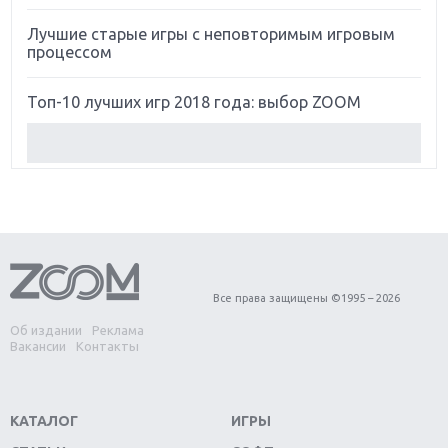
Лучшие старые игры с неповторимым игровым
процессом
Топ-10 лучших игр 2018 года: выбор ZOOM
Обзор Red Dead Redemption 2: действительно
игра года?
Первый в России обзор игры Starlink: Battle For
Atlas
Обзор игры Forza Horizon 4: вершина эволюции
Все права защищены ©1995 – 2026
Об издании
Реклама
Две важных новинки для консолей: Spider-Man и
Вакансии
Контакты
Divinity Original Sin 2
Три крупных релиза для гибридной консоли
КАТАЛОГ
ИГРЫ
Switch