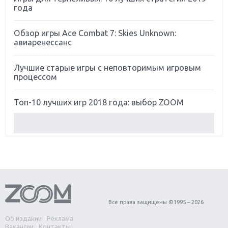
года
Обзор игры Ace Combat 7: Skies Unknown:
авиаренессанс
Лучшие старые игры с неповторимым игровым
процессом
Топ-10 лучших игр 2018 года: выбор ZOOM
Обзор Red Dead Redemption 2: действительно
игра года?
Первый в России обзор игры Starlink: Battle For
Atlas
Обзор игры Forza Horizon 4: вершина эволюции
Все права защищены ©1995 – 2026
Об издании
Реклама
Две важных новинки для консолей: Spider-Man и
Вакансии
Контакты