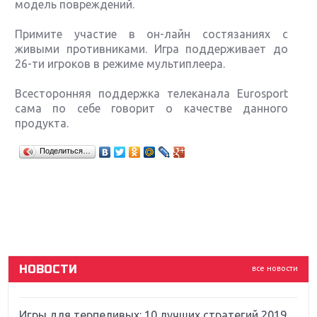
модель повреждений.
Примите участие в он-лайн состязаниях с
живыми противниками. Игра поддерживает до
26-ти игроков в режиме мультиплеера.
Всесторонняя поддержка телеканала Eurosport
сама по себе говорит о качестве данного
продукта.
Крупнейшие релизы мая: Nintendo, Microsoft и
Поделиться…
Sony
Новинки для Nintendo Switch: Labo, South Park и
ремастер Dark Souls
God Of War: тотальный перезапуск серии
НОВОСТИ
все новости
Far Cry 5: хвалить нельзя ругать
Игры для терпеливых: 10 лучших стратегий 2019