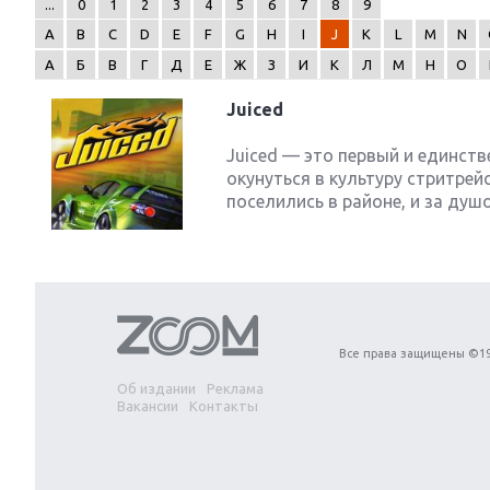
...
0
1
2
3
4
5
6
7
8
9
A
B
C
D
E
F
G
H
I
J
K
L
M
N
А
Б
В
Г
Д
Е
Ж
З
И
К
Л
М
Н
О
Juiced
Next
Juiced — это первый и единст
окунуться в культуру стритре
поселились в районе, и за душо
Все права защищены ©19
Об издании
Реклама
Вакансии
Контакты