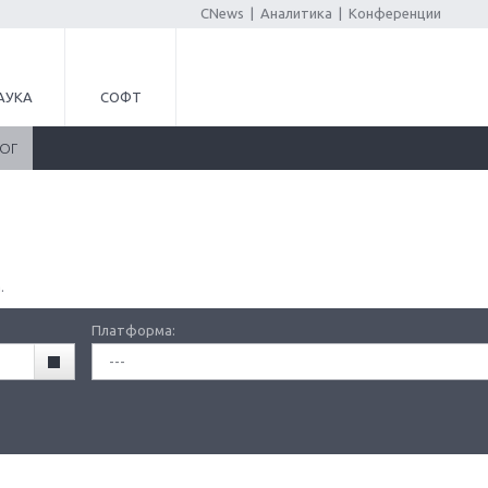
CNews
|
Аналитика
|
Конференции
АУКА
СОФТ
ЛОГ
.
Платформа:
---