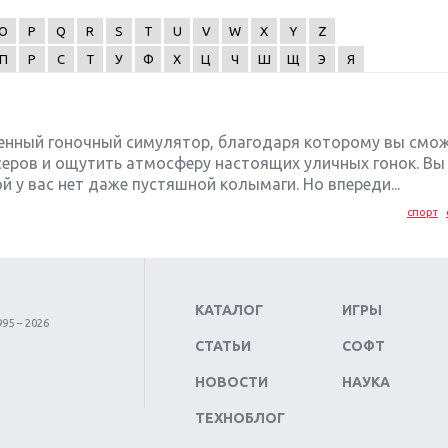
O
P
Q
R
S
T
U
V
W
X
Y
Z
П
Р
С
Т
У
Ф
Х
Ц
Ч
Ш
Щ
Э
Я
венный гоночный симулятор, благодаря которому вы смо
йсеров и ощутить атмосферу настоящих уличных гонок. Вы
й у вас нет даже пустяшной колымаги. Но впереди...
спорт
КАТАЛОГ
ИГРЫ
95 – 2026
СТАТЬИ
СОФТ
НОВОСТИ
НАУКА
ТЕХНОБЛОГ