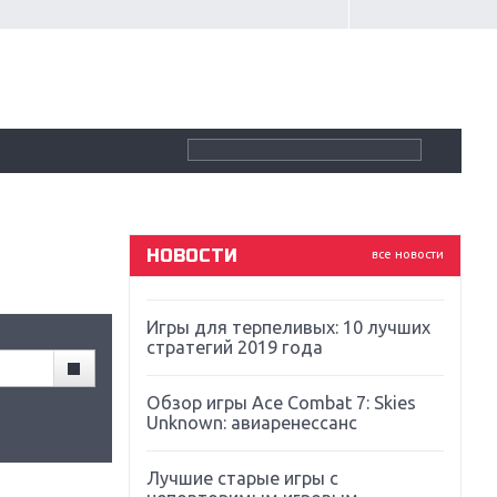
Крупнейшие релизы мая: Nintendo,
Microsoft и Sony
Новинки для Nintendo Switch:
Labo, South Park и ремастер Dark
Souls
God Of War: тотальный
перезапуск серии
НОВОСТИ
все новости
Far Cry 5: хвалить нельзя ругать
Игры для терпеливых: 10 лучших
стратегий 2019 года
Обзор игры Ace Combat 7: Skies
Unknown: авиаренессанс
Лучшие старые игры с