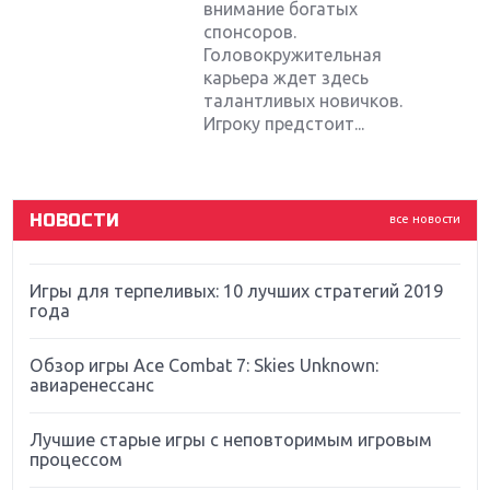
внимание богатых
спонсоров.
Крупнейшие релизы мая: Nintendo, Microsoft и
Sony
Головокружительная
карьера ждет здесь
талантливых новичков.
Новинки для Nintendo Switch: Labo, South Park и
Игроку предстоит...
ремастер Dark Souls
God Of War: тотальный перезапуск серии
НОВОСТИ
все новости
Far Cry 5: хвалить нельзя ругать
Игры для терпеливых: 10 лучших стратегий 2019
года
Обзор игры Ace Combat 7: Skies Unknown:
авиаренессанс
Лучшие старые игры с неповторимым игровым
процессом