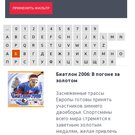
...
0
1
2
3
4
5
6
7
8
9
A
B
C
D
E
F
G
H
I
J
K
L
M
N
O
P
Q
R
S
T
U
V
W
X
Y
Z
А
Б
В
Г
Д
Е
Ж
З
И
К
Л
М
Н
О
П
Р
С
Т
У
Ф
Х
Ц
Ч
Ш
Щ
Э
Я
Биатлон 2006: В погоне за
золотом
Заснеженные трассы
Европы готовы принять
участников зимнего
двоеборья. Спортсмены
всего мира стремятся к
заветным золотым
медалям, желая привлечь