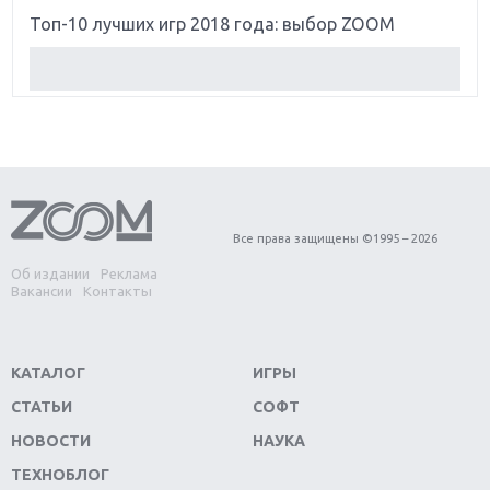
Топ-10 лучших игр 2018 года: выбор ZOOM
Обзор Red Dead Redemption 2: действительно
игра года?
Первый в России обзор игры Starlink: Battle For
Atlas
Обзор игры Forza Horizon 4: вершина эволюции
Все права защищены ©1995 – 2026
Об издании
Реклама
Две важных новинки для консолей: Spider-Man и
Вакансии
Контакты
Divinity Original Sin 2
Три крупных релиза для гибридной консоли
КАТАЛОГ
ИГРЫ
Switch
СТАТЬИ
СОФТ
Обзор игры The Crew 2: покорение Америки
НОВОСТИ
НАУКА
ТЕХНОБЛОГ
Важнейшие анонсы E3 2018