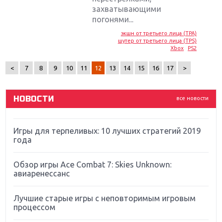
захватывающими
Крупнейшие релизы мая: Nintendo, Microsoft и
погонями...
Sony
экшн от третьего лица (TPA)
шутер от третьего лица (TPS)
Новинки для Nintendo Switch: Labo, South Park и
Xbox
PS2
ремастер Dark Souls
<
7
8
9
10
11
12
13
14
15
16
17
>
God Of War: тотальный перезапуск серии
НОВОСТИ
все новости
Far Cry 5: хвалить нельзя ругать
Игры для терпеливых: 10 лучших стратегий 2019
года
Обзор игры Ace Combat 7: Skies Unknown:
авиаренессанс
Лучшие старые игры с неповторимым игровым
процессом