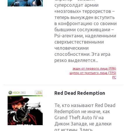
суперсолдат армии
«мозговых» террористов –
теперь вынужден вступить
в конфронтацию со своими
бывшими сослуживцами –
Psi-агентами, наделенными
сверхъестественными
человеческими
способностями. Эта игра
резко выделяется...
экшн от первого лица (FPA)
шутер от третьего лица (TPS)
PC
Red Dead Redemption
Те, кто называют Red Dead
Redemption не иначе, как
Grand Theft Auto IV на
Диком Западе, не далеки
от истины. Здесь