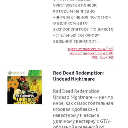
чувствуется почерк,
которым написано
«интерактивное полотно»
о великом авто-
экспроприаторе. Но вместо
«стальных скакунов»
здешний транспорт...
шутер от третьего лица (TPS)
экшн от третьего лица (TPA)
PS3
Xbox 360
Red Dead Redemption:
Undead Nightmare
Red Dead Redemption:
Undead Nightmare — не что
иное, как самостоятельная
игровая «добавка» к
известному и весьма
удачному вестерну с GTA-
образной вселенной от