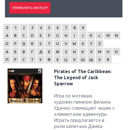
0
1
2
3
4
5
6
7
8
9
A
B
C
D
E
F
G
H
I
J
K
L
M
N
O
P
Q
R
S
T
U
V
W
X
Y
Z
А
Б
В
Г
Д
Е
Ж
З
И
К
Л
М
Н
О
П
Р
С
Т
У
Ф
Х
Ц
Ч
Ш
Щ
Э
Я
Pirates of The Caribbean:
The Legend of Jack
Sparrow
Игра по мотивам
художественном фильма.
Удачно совмещает экшен с
элементами адвенчуры.
Играть предлагается в
роли капитана Джека