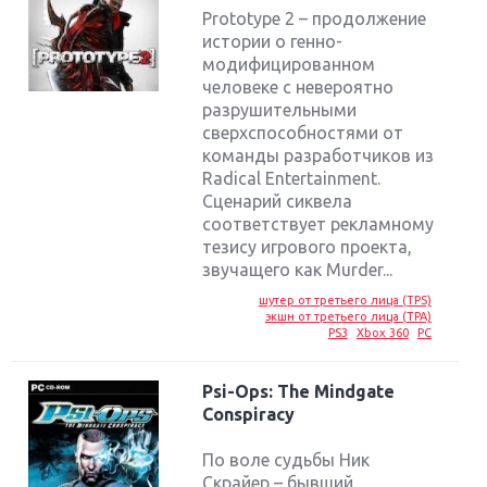
Prototype 2 – продолжение
истории о генно-
модифицированном
человеке с невероятно
разрушительными
сверхспособностями от
команды разработчиков из
Radical Entertainment.
Сценарий сиквела
соответствует рекламному
тезису игрового проекта,
звучащего как Murder...
шутер от третьего лица (TPS)
экшн от третьего лица (TPA)
PS3
Xbox 360
PC
Psi-Ops: The Mindgate
Conspiracy
По воле судьбы Ник
Скрайер – бывший