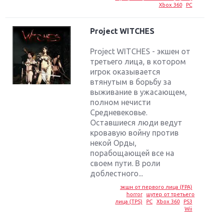
Xbox 360
PC
Project WITCHES
Project WITCHES - экшен от
третьего лица, в котором
игрок оказывается
втянутым в борьбу за
выживание в ужасающем,
полном нечисти
Средневековье.
Оставшиеся люди ведут
кровавую войну против
некой Орды,
порабощающей все на
своем пути. В роли
доблестного...
экшн от первого лица (FPA)
horror
шутер от третьего
лица (TPS)
PC
Xbox 360
PS3
Wii