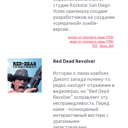
студии Rockstar San Diego.
Успех оригинала сподвиг
разработчиков на создание
«сумрачной» зомби-
версии...
шутер от третьего лица (TPS)
экшн от третьего лица (TPA)
PS3
Xbox 360
Red Dead Revolver
Истории о лихих ковбоях
Дикого запада почему-то
редко находят отражение в
видеоиграх, но "Red Dead
Revolver" исправляет эту
несправедливость. Перед
нами - полноценный
интерактивный вестерн с
ураганными
перестрелками,