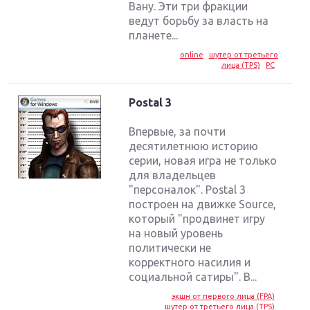
Вану. Эти три фракции
ведут борьбу за власть на
планете...
online
шутер от третьего
лица (TPS)
PC
Postal 3
Впервые, за почти
десятилетнюю историю
серии, новая игра не только
для владельцев
"персоналок". Postal 3
построен на движке Source,
который "продвинет игру
на новый уровень
политически не
корректного насилия и
социальной сатиры". В...
экшн от первого лица (FPA)
шутер от третьего лица (TPS)