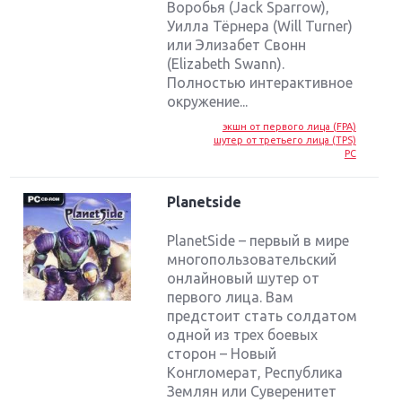
Воробья (Jack Sparrow),
Уилла Тёрнера (Will Turner)
или Элизабет Свонн
(Elizabeth Swann).
Полностью интерактивное
окружение...
экшн от первого лица (FPA)
шутер от третьего лица (TPS)
PC
Planetside
PlanetSide – первый в мире
многопользовательский
онлайновый шутер от
первого лица. Вам
предстоит стать солдатом
одной из трех боевых
сторон – Новый
Конгломерат, Республика
Землян или Суверенитет