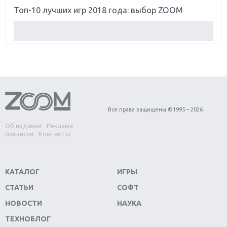
Топ-10 лучших игр 2018 года: выбор ZOOM
Обзор Red Dead Redemption 2: действительно
игра года?
Первый в России обзор игры Starlink: Battle For
Atlas
Обзор игры Forza Horizon 4: вершина эволюции
Все права защищены ©1995 – 2026
Об издании
Реклама
Две важных новинки для консолей: Spider-Man и
Вакансии
Контакты
Divinity Original Sin 2
Три крупных релиза для гибридной консоли
КАТАЛОГ
ИГРЫ
Switch
СТАТЬИ
СОФТ
Обзор игры The Crew 2: покорение Америки
НОВОСТИ
НАУКА
ТЕХНОБЛОГ
Важнейшие анонсы E3 2018