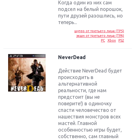
Когда один из них сам
подсел на белый порошок,
пути друзей разошлись, но
теперь...
шутер от третьего лица (TPS)
экшн от третьего лица (TPA)
PC
Xbox
PS2
NeverDead
Действие NeverDead будет
происходить в
альтернативной
реальности, где нам
предстоит (вы не
поверите!) в одиночку
спасти человечество от
нашествия монстров всех
мастей. Главной
особенностью игры будет,
собственно, сам главный
Крупнейшие релизы мая: Nintendo, Microsoft и