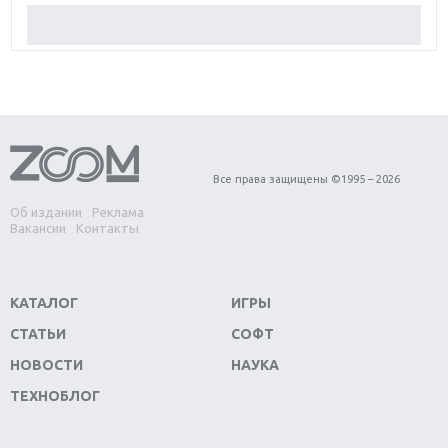
Обзор Red Dead Redemption 2: действительно
игра года?
Первый в России обзор игры Starlink: Battle For
Atlas
Обзор игры Forza Horizon 4: вершина эволюции
Все права защищены ©1995 – 2026
Об издании
Реклама
Две важных новинки для консолей: Spider-Man и
Вакансии
Контакты
Divinity Original Sin 2
Три крупных релиза для гибридной консоли
КАТАЛОГ
ИГРЫ
Switch
СТАТЬИ
СОФТ
Обзор игры The Crew 2: покорение Америки
НОВОСТИ
НАУКА
ТЕХНОБЛОГ
Важнейшие анонсы E3 2018