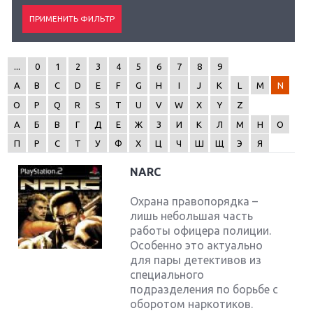
...
0
1
2
3
4
5
6
7
8
9
A
B
C
D
E
F
G
H
I
J
K
L
M
N
O
P
Q
R
S
T
U
V
W
X
Y
Z
А
Б
В
Г
Д
Е
Ж
З
И
К
Л
М
Н
О
П
Р
С
Т
У
Ф
Х
Ц
Ч
Ш
Щ
Э
Я
NARC
Охрана правопорядка –
лишь небольшая часть
работы офицера полиции.
Особенно это актуально
для пары детективов из
специального
подразделения по борьбе с
оборотом наркотиков.