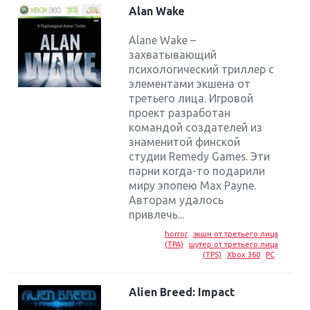
Alan Wake
Alane Wake –
захватывающий
психологический триллер с
элементами экшена от
третьего лица. Игровой
проект разработан
командой создателей из
знаменитой финской
студии Remedy Games. Эти
парни когда-то подарили
миру эпопею Max Payne.
Авторам удалось
привлечь...
horror
экшн от третьего лица
(TPA)
шутер от третьего лица
(TPS)
Xbox 360
PC
Alien Breed: Impact