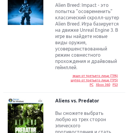
Alien Breed: Impact - это
попытка "осовременить"
классический скролл-шутер
Alien Breed. Игра базируется
на движке Unreal Engine 3. В
игре вы найдете новые
виды оружия,
усовершенствованный
режим совместного
прохождения и драйвовый
геймплей.
экшн от третьего лица (TPA)
шутер от третьего лица (TPS)
PC
Xbox 360
PS3
Aliens vs. Predator
Вы сможете выбрать
любую из трех сторон
эпического
противостояния и стать