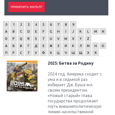
0
1
2
3
4
5
6
7
8
9
A
B
C
D
E
F
G
H
I
J
K
L
M
N
O
P
Q
R
S
T
U
V
W
X
Y
Z
А
Б
В
Г
Д
Е
Ж
З
И
К
Л
М
Н
О
П
Р
С
Т
У
Ф
Х
Ц
Ч
Ш
Щ
Э
Я
2025: Битва за Родину
2024 год. Америка сходит с
ума и в седьмой раз
избирает Дж. Буша-мл.
своим президентом.
«Новый старый» глава
государства продолжает
гнуть внешнеполитическую
линию насильственной