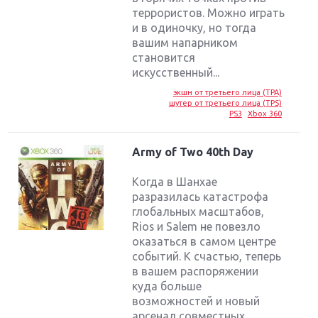
террористов. Можно играть
и в одиночку, но тогда
вашим напарником
становится
искусственный...
экшн от третьего лица (TPA)
шутер от третьего лица (TPS)
PS3
Xbox 360
Army of Two 40th Day
Когда в Шанхае
разразилась катастрофа
глобальных масштабов,
Rios и Salem не повезло
оказаться в самом центре
событий. К счастью, теперь
в вашем распоряжении
куда больше
возможностей и новый
арсенал совместных