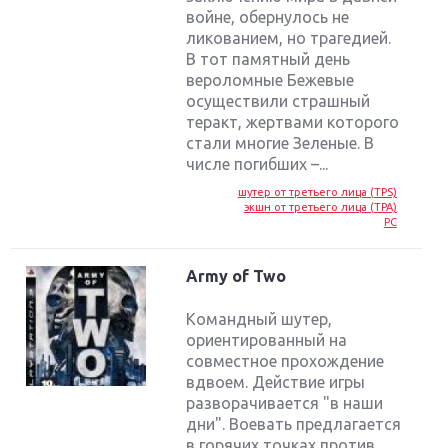
войне, обернулось не
ликованием, но трагедией.
В тот памятный день
вероломные Бежевые
осуществили страшный
теракт, жертвами которого
стали многие Зеленые. В
числе погибших –...
шутер от третьего лица (TPS)
экшн от третьего лица (TPA)
PC
Army of Two
Командный шутер,
ориентированный на
совместное прохождение
вдвоем. Действие игры
разворачивается "в наши
дни". Воевать предлагается
в горячих точках против