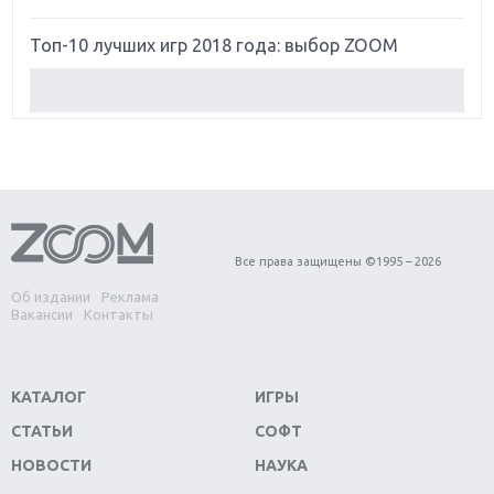
Топ-10 лучших игр 2018 года: выбор ZOOM
Обзор Red Dead Redemption 2: действительно
игра года?
Первый в России обзор игры Starlink: Battle For
Atlas
Обзор игры Forza Horizon 4: вершина эволюции
Все права защищены ©1995 – 2026
Об издании
Реклама
Две важных новинки для консолей: Spider-Man и
Вакансии
Контакты
Divinity Original Sin 2
Три крупных релиза для гибридной консоли
КАТАЛОГ
ИГРЫ
Switch
СТАТЬИ
СОФТ
Обзор игры The Crew 2: покорение Америки
НОВОСТИ
НАУКА