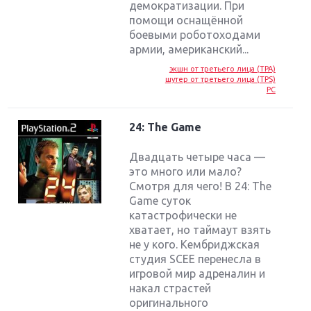
демократизации. При
помощи оснащённой
боевыми роботоходами
армии, американский...
экшн от третьего лица (TPA)
шутер от третьего лица (TPS)
PC
24: The Game
Двадцать четыре часа —
это много или мало?
Смотря для чего! В 24: The
Game суток
катастрофически не
хватает, но таймаут взять
не у кого. Кембриджская
студия SCEE перенесла в
игровой мир адреналин и
накал страстей
оригинального