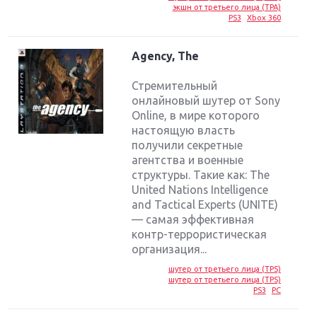
экшн от третьего лица (TPA)
PS3
Xbox 360
Agency, The
Стремительный
онлайновый шутер от Sony
Online, в мире которого
настоящую власть
получили секретные
агентства и военные
структуры. Такие как: The
United Nations Intelligence
and Tactical Experts (UNITE)
— самая эффективная
контр-террористическая
организация...
шутер от третьего лица (TPS)
шутер от третьего лица (TPS)
PS3
PC