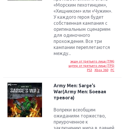
«Морским пехотинцем»,
«Хищником» или «Чужим».
У каждого героя будет
собственная кампания с
оригинальным сценарием
для одиночного
прохождения. Все три
кампании переплетаются
между...
экшн от третьего лица (TPA)
шутер от третьего лица (TPS)
PS3
Xbox 360
PC
Army Men: Sarge's
War(Army Men: Боевая
тревога)
Вопреки всеобщим
ожиданиям торжество,
приуроченное к
заключению мира в давней