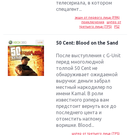
телесериала, в котором
спецагент...
экшн от первого лица (FPA)
приключения
шутер от
третьего лица (TPS)
PS2
50 Cent: Blood on the Sand
После выступления с G-Unit
перед многолюдной
толпой 50 Cent не
обнаруживает ожидаемой
выручки: деньги забрал
местный наркодилер по
имени Kamal. В роли
известного рэпера вам
предстоит вернуть все до
последнего цента и
отомстить наглому
воришке. Blood...
шутер от третьего лица (TPS)