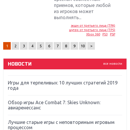
приемов, которые любой
из игроков может
Крупнейшие релизы мая: Nintendo, Microsoft и
выполнять...
Sony
экшн от третьего лица (TPA)
шутер от третьего лица (TPS)
Новинки для Nintendo Switch: Labo, South Park и
Xbox 360
PS3
PSP
ремастер Dark Souls
1
2
3
4
5
6
7
8
9
10
>
God Of War: тотальный перезапуск серии
НОВОСТИ
все новости
Far Cry 5: хвалить нельзя ругать
Игры для терпеливых: 10 лучших стратегий 2019
года
Обзор игры Ace Combat 7: Skies Unknown:
авиаренессанс
Лучшие старые игры с неповторимым игровым
процессом