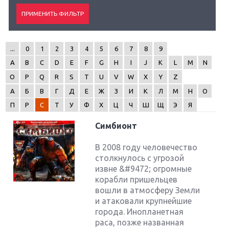
...
0
1
2
3
4
5
6
7
8
9
A
B
C
D
E
F
G
H
I
J
K
L
M
N
O
P
Q
R
S
T
U
V
W
X
Y
Z
А
Б
В
Г
Д
Е
Ж
З
И
К
Л
М
Н
О
П
Р
С
Т
У
Ф
Х
Ц
Ч
Ш
Щ
Э
Я
Симбионт
В 2008 году человечество
столкнулось с угрозой
извне &#9472; огромные
корабли пришельцев
вошли в атмосферу Земли
и атаковали крупнейшие
города. Инопланетная
раса, позже названная
Крупнейшие релизы мая: Nintendo, Microsoft и