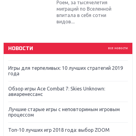
Sony
Роем, за тысячелетия
миграций по Вселенной
впитала в себя сотни
Новинки для Nintendo Switch: Labo, South Park и
видов....
ремастер Dark Souls
God Of War: тотальный перезапуск серии
НОВОСТИ
все новости
Far Cry 5: хвалить нельзя ругать
Игры для терпеливых: 10 лучших стратегий 2019
года
Обзор игры Ace Combat 7: Skies Unknown:
авиаренессанс
Лучшие старые игры с неповторимым игровым
процессом
Топ-10 лучших игр 2018 года: выбор ZOOM