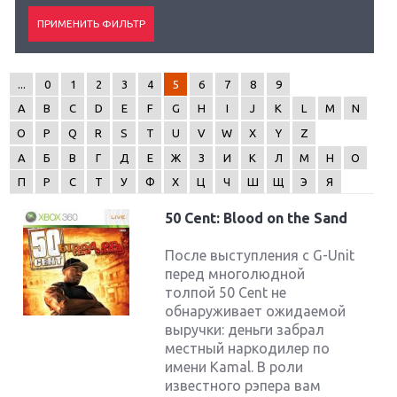
...
0
1
2
3
4
5
6
7
8
9
A
B
C
D
E
F
G
H
I
J
K
L
M
N
O
P
Q
R
S
T
U
V
W
X
Y
Z
А
Б
В
Г
Д
Е
Ж
З
И
К
Л
М
Н
О
П
Р
С
Т
У
Ф
Х
Ц
Ч
Ш
Щ
Э
Я
50 Cent: Blood on the Sand
После выступления с G-Unit
перед многолюдной
толпой 50 Cent не
обнаруживает ожидаемой
выручки: деньги забрал
местный наркодилер по
имени Kamal. В роли
известного рэпера вам
Крупнейшие релизы мая: Nintendo, Microsoft и