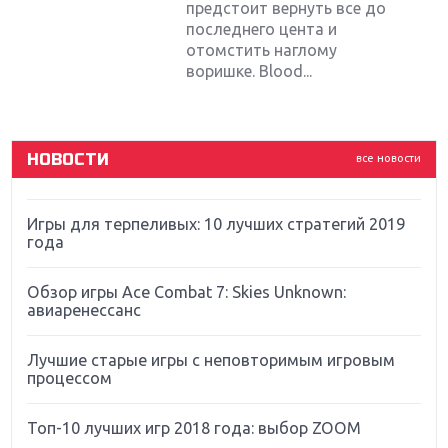
Sony
предстоит вернуть все до
последнего цента и
отомстить наглому
Новинки для Nintendo Switch: Labo, South Park и
воришке. Blood...
ремастер Dark Souls
God Of War: тотальный перезапуск серии
НОВОСТИ
все новости
Far Cry 5: хвалить нельзя ругать
Игры для терпеливых: 10 лучших стратегий 2019
года
Обзор игры Ace Combat 7: Skies Unknown:
авиаренессанс
Лучшие старые игры с неповторимым игровым
процессом
Топ-10 лучших игр 2018 года: выбор ZOOM