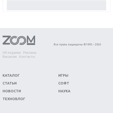
Обзор Red Dead Redemption 2: действительно
игра года?
Первый в России обзор игры Starlink: Battle For
Atlas
Обзор игры Forza Horizon 4: вершина эволюции
Все права защищены ©1995 – 2026
Об издании
Реклама
Две важных новинки для консолей: Spider-Man и
Вакансии
Контакты
Divinity Original Sin 2
Три крупных релиза для гибридной консоли
КАТАЛОГ
ИГРЫ
Switch
СТАТЬИ
СОФТ
Обзор игры The Crew 2: покорение Америки
НОВОСТИ
НАУКА
ТЕХНОБЛОГ
Важнейшие анонсы E3 2018