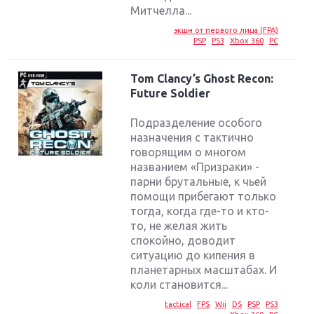
Митчелла...
экшн от первого лица (FPA)
PSP
PS3
Xbox 360
PC
Tom Clancy’s Ghost Recon:
Future Soldier
Подразделение особого
назначения с тактично
говорящим о многом
названием «Призраки» -
парни брутальные, к чьей
помощи прибегают только
тогда, когда где-то и кто-
то, не желая жить
спокойно, доводит
ситуацию до кипения в
планетарных масштабах. И
коли становится...
tactical
FPS
Wii
DS
PSP
PS3