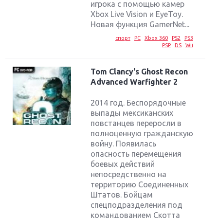
игрока с помощью камер
Xbox Live Vision и EyeToy.
Новая функция GamerNet...
спорт
PC
Xbox 360
PS2
PS3
PSP
DS
Wii
Tom Clancy's Ghost Recon
Advanced Warfighter 2
2014 год. Беспорядочные
выпады мексиканских
повстанцев переросли в
полноценную гражданскую
войну. Появилась
опасность перемещения
боевых действий
непосредственно на
территорию Соединенных
Штатов. Бойцам
спецподразделения под
командованием Скотта