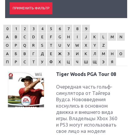
0
1
2
3
4
5
6
7
8
9
A
B
C
D
E
F
G
H
I
J
K
L
M
N
O
P
Q
R
S
T
U
V
W
X
Y
Z
А
Б
В
Г
Д
Е
Ж
З
И
К
Л
М
Н
О
П
Р
С
Т
У
Ф
Х
Ц
Ч
Ш
Щ
Э
Я
Tiger Woods PGA Tour 08
Очередная часть гольф-
симулятора от Тайгера
Вудса. Нововведения
коснулись в основном
движка и внешнего вида
игры. Владельцы Xbox 360
и PS3 могут использовать
свое лицо на модели