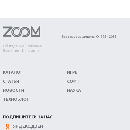
Первый в России обзор игры Starlink: Battle For
Atlas
Обзор игры Forza Horizon 4: вершина эволюции
Все права защищены ©1995 – 2026
Об издании
Реклама
Две важных новинки для консолей: Spider-Man и
Вакансии
Контакты
Divinity Original Sin 2
Три крупных релиза для гибридной консоли
КАТАЛОГ
ИГРЫ
Switch
СТАТЬИ
СОФТ
Обзор игры The Crew 2: покорение Америки
НОВОСТИ
НАУКА
ТЕХНОБЛОГ
Важнейшие анонсы E3 2018
Крупнейшие релизы мая: Nintendo, Microsoft и
ПОДПИШИТЕСЬ НА НАС
Sony
ЯНДЕКС.ДЗЕН