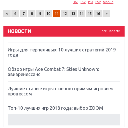
Новинки для Nintendo Switch: Labo, South Park и
360
PS2
PS3
PSP
Mobile
ремастер Dark Souls
<
6
7
8
9
10
11
12
13
14
15
16
>
God Of War: тотальный перезапуск серии
НОВОСТИ
все новости
Far Cry 5: хвалить нельзя ругать
Игры для терпеливых: 10 лучших стратегий 2019
года
Обзор игры Ace Combat 7: Skies Unknown:
авиаренессанс
Лучшие старые игры с неповторимым игровым
процессом
Топ-10 лучших игр 2018 года: выбор ZOOM
Обзор Red Dead Redemption 2: действительно
игра года?