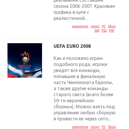
сезона 2006-2007. Красивая
графика в купе с
реалистичной...
симулятор
спорт
PC
Xbox
360
PS2
PSP
UEFA EURO 2008
Как и положено играм
подобного рода, игроки
увидят все команды,
попавшие в финальную
часть Чемпионата Европы,
а также другие команды
старого света (всего более
50-ти европейских
сборных). Можно взять под
Крупнейшие релизы мая: Nintendo, Microsoft и
управление любую сборную
Sony
и провести ее через сито...
симулятор
спорт
PC
Xbox