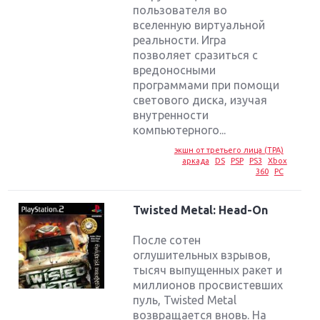
пользователя во
вселенную виртуальной
реальности. Игра
позволяет сразиться с
вредоносными
программами при помощи
светового диска, изучая
внутренности
компьютерного...
экшн от третьего лица (TPA)
аркада
DS
PSP
PS3
Xbox
360
PC
Twisted Metal: Head-On
После сотен
оглушительных взрывов,
тысяч выпущенных ракет и
миллионов просвистевших
пуль, Twisted Metal
возвращается вновь. На