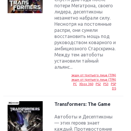
потери Мегатрона, своего
лидера, десептиконы
незаметно набрали силу.
Несмотря на постоянные
распри, они сумели
восстановить мощь под
руководством коварного и
амбициозного Старскрима.
Между тем автоботы
установили тайный
альянс...
экшн от третьего лица (TPA)
экшн от третьего лица (TPA)
PC
Xbox 360
PS2
PS3
PSP
DS
Transformers: The Game
Автоботы и Десептиконы
— этих героев знает
каждый. Противостояние