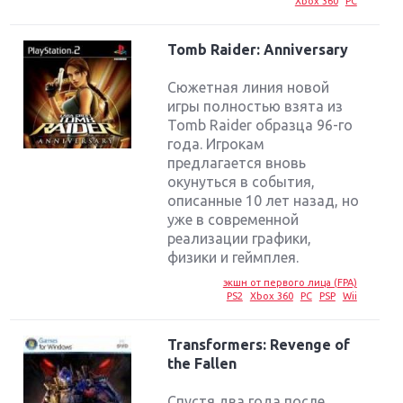
Xbox 360
PC
Tomb Raider: Anniversary
Сюжетная линия новой
игры полностью взята из
Tomb Raider образца 96-го
года. Игрокам
предлагается вновь
окунуться в события,
описанные 10 лет назад, но
уже в современной
реализации графики,
физики и геймплея.
экшн от первого лица (FPA)
PS2
Xbox 360
PC
PSP
Wii
Transformers: Revenge of
the Fallen
Спустя два года после