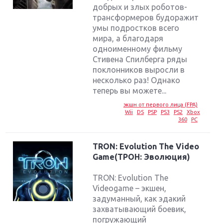
добрых и злых роботов-
трансформеров будоражит
умы подростков всего
мира, а благодаря
одноименному фильму
Стивена Спилберга ряды
поклонников выросли в
несколько раз! Однако
теперь вы можете...
экшн от первого лица (FPA)
Wii
DS
PSP
PS3
PS2
Xbox
360
PC
TRON: Evolution The Video
Game(ТРОН: Эволюция)
TRON: Evolution The
Videogame – экшен,
задуманный, как эдакий
захватывающий боевик,
погружающий