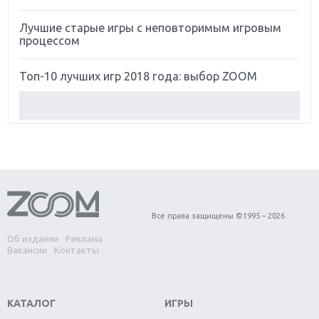
Лучшие старые игры с неповторимым игровым
процессом
Топ-10 лучших игр 2018 года: выбор ZOOM
Обзор Red Dead Redemption 2: действительно
игра года?
Первый в России обзор игры Starlink: Battle For
Atlas
Обзор игры Forza Horizon 4: вершина эволюции
Все права защищены ©1995 – 2026
Об издании
Реклама
Две важных новинки для консолей: Spider-Man и
Вакансии
Контакты
Divinity Original Sin 2
Три крупных релиза для гибридной консоли
КАТАЛОГ
ИГРЫ
Switch