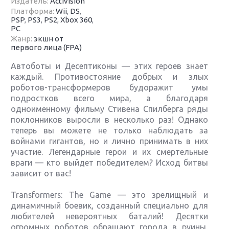
Издатель:
Activision
Платформа:
Wii
,
DS
,
PSP
,
PS3
,
PS2
,
Xbox 360
,
PC
Жанр:
экшн от
первого лица (FPA)
Автоботы и Десептиконы — этих героев знает
каждый. Противостояние добрых и злых
роботов-трансформеров будоражит умы
подростков всего мира, а благодаря
одноименному фильму Стивена Спилберга ряды
поклонников выросли в несколько раз! Однако
теперь вы можете не только наблюдать за
войнами гигантов, но и лично принимать в них
участие. Легендарные герои и их смертельные
враги — кто выйдет победителем? Исход битвы
зависит от вас!
Transformers: The Game — это зрелищный и
динамичный боевик, созданный специально для
любителей невероятных баталий! Десятки
огромных роботов обращают города в руины,