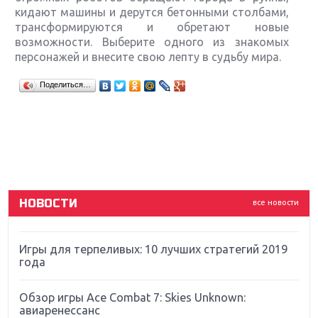
кидают машины и дерутся бетонными столбами,
трансформируются и обретают новые
возможности. Выберите одного из знакомых
персонажей и внесите свою лепту в судьбу мира.
Крупнейшие релизы мая: Nintendo, Microsoft и
Поделиться…
Sony
Новинки для Nintendo Switch: Labo, South Park и
ремастер Dark Souls
God Of War: тотальный перезапуск серии
НОВОСТИ
все новости
Far Cry 5: хвалить нельзя ругать
Игры для терпеливых: 10 лучших стратегий 2019
года
Обзор игры Ace Combat 7: Skies Unknown:
авиаренессанс