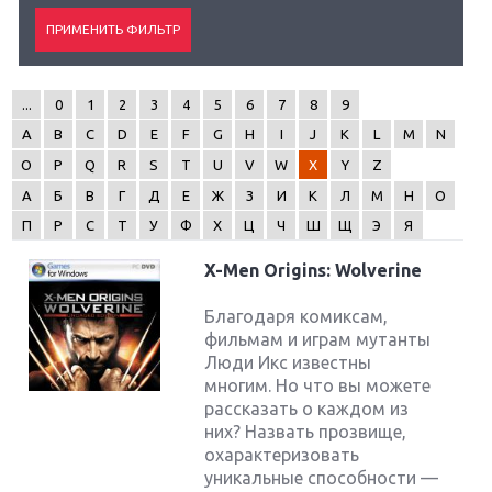
...
0
1
2
3
4
5
6
7
8
9
A
B
C
D
E
F
G
H
I
J
K
L
M
N
O
P
Q
R
S
T
U
V
W
X
Y
Z
А
Б
В
Г
Д
Е
Ж
З
И
К
Л
М
Н
О
П
Р
С
Т
У
Ф
Х
Ц
Ч
Ш
Щ
Э
Я
X-Men Origins: Wolverine
Благодаря комиксам,
фильмам и играм мутанты
Люди Икс известны
многим. Но что вы можете
рассказать о каждом из
них? Назвать прозвище,
охарактеризовать
уникальные способности —