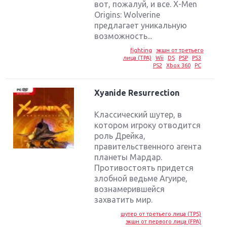
вот, пожалуй, и все. X-Men
Origins: Wolverine
предлагает уникальную
возможность...
fighting
экшн от третьего
лица (TPA)
Wii
DS
PSP
PS3
PS2
Xbox 360
PC
Xyanide Resurrection
Классический шутер, в
котором игроку отводится
роль Дрейка,
правительственного агента
планеты Мардар.
Противостоять придется
злобной ведьме Агуире,
Крупнейшие релизы мая: Nintendo, Microsoft и
вознамерившейся
Sony
захватить мир.
Новинки для Nintendo Switch: Labo, South Park и
шутер от третьего лица (TPS)
экшн от первого лица (FPA)
ремастер Dark Souls