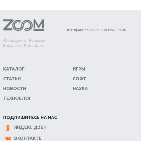
Первый в России обзор игры Starlink: Battle For
Atlas
Обзор игры Forza Horizon 4: вершина эволюции
Все права защищены ©1995 – 2026
Об издании
Реклама
Две важных новинки для консолей: Spider-Man и
Вакансии
Контакты
Divinity Original Sin 2
Три крупных релиза для гибридной консоли
КАТАЛОГ
ИГРЫ
Switch
СТАТЬИ
СОФТ
Обзор игры The Crew 2: покорение Америки
НОВОСТИ
НАУКА
ТЕХНОБЛОГ
Важнейшие анонсы E3 2018
Крупнейшие релизы мая: Nintendo, Microsoft и
ПОДПИШИТЕСЬ НА НАС
Sony
ЯНДЕКС.ДЗЕН
Новинки для Nintendo Switch: Labo, South Park и
ВКОНТАКТЕ