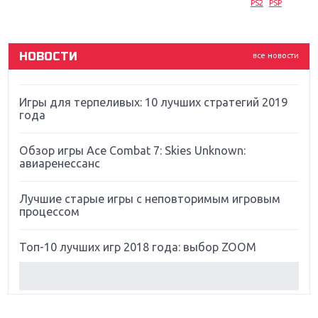
PS2
PSP
God Of War: тотальный перезапуск серии
НОВОСТИ
все новости
Far Cry 5: хвалить нельзя ругать
Игры для терпеливых: 10 лучших стратегий 2019
года
Обзор игры Ace Combat 7: Skies Unknown:
авиаренессанс
Лучшие старые игры с неповторимым игровым
процессом
Топ-10 лучших игр 2018 года: выбор ZOOM
Обзор Red Dead Redemption 2: действительно
игра года?