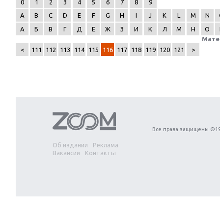
0
1
2
3
4
5
6
7
8
9
A
B
C
D
E
F
G
H
I
J
K
L
M
N
А
Б
В
Г
Д
Е
Ж
З
И
К
Л
М
Н
О
Мате
<
111
112
113
114
115
116
117
118
119
120
121
>
Next
Все права защищены ©19
Об издании
Реклама
Вакансии
Контакты