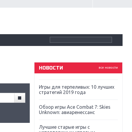
Крупнейшие релизы мая: Nintendo,
Microsoft и Sony
Новинки для Nintendo Switch:
Labo, South Park и ремастер Dark
Souls
God Of War: тотальный
перезапуск серии
НОВОСТИ
все новости
Far Cry 5: хвалить нельзя ругать
Игры для терпеливых: 10 лучших
стратегий 2019 года
Обзор игры Ace Combat 7: Skies
Unknown: авиаренессанс
Лучшие старые игры с