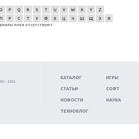
O
P
Q
R
S
T
U
V
W
X
Y
Z
П
Р
С
Т
У
Ф
Х
Ц
Ч
Ш
Щ
Э
Я
риалы пока отсутствуют
КАТАЛОГ
ИГРЫ
95 – 2026
СТАТЬИ
СОФТ
НОВОСТИ
НАУКА
ТЕХНОБЛОГ