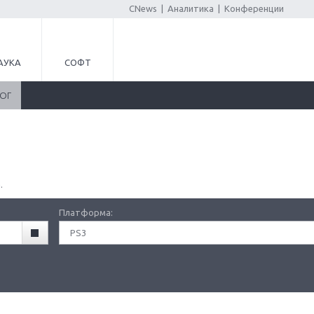
CNews
|
Аналитика
|
Конференции
АУКА
СОФТ
ЛОГ
.
Платформа:
PS3