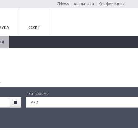
CNews
|
Аналитика
|
Конференции
АУКА
СОФТ
ЛОГ
.
Платформа:
PS3