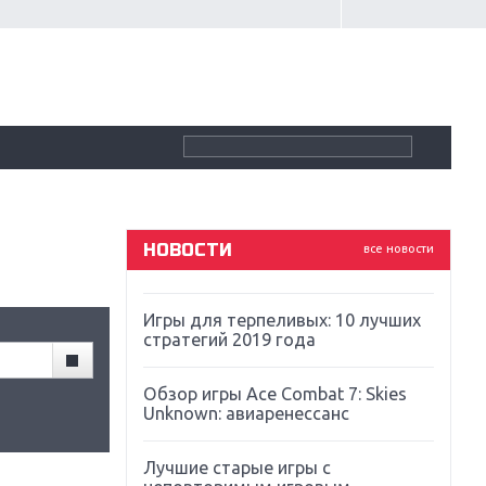
Крупнейшие релизы мая: Nintendo,
Microsoft и Sony
Новинки для Nintendo Switch:
Labo, South Park и ремастер Dark
Souls
God Of War: тотальный
перезапуск серии
НОВОСТИ
все новости
Far Cry 5: хвалить нельзя ругать
Игры для терпеливых: 10 лучших
стратегий 2019 года
Обзор игры Ace Combat 7: Skies
Unknown: авиаренессанс
Лучшие старые игры с