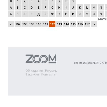
0
1
2
3
4
5
6
7
8
9
A
B
C
D
E
F
G
H
I
J
K
L
M
N
А
Б
В
Г
Д
Е
Ж
З
И
К
Л
М
Н
О
Мате
<
107
108
109
110
111
112
113
114
115
116
117
>
Next
Все права защищены ©19
Об издании
Реклама
Вакансии
Контакты