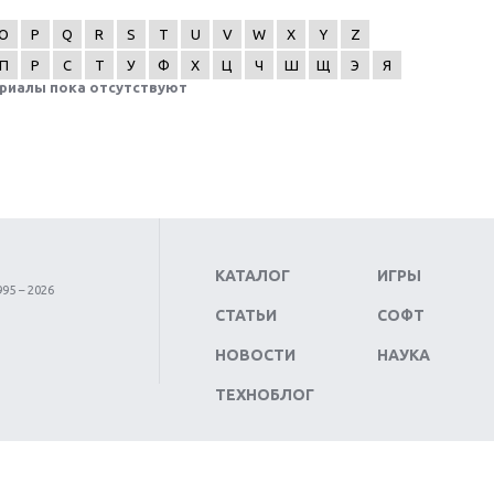
O
P
Q
R
S
T
U
V
W
X
Y
Z
П
Р
С
Т
У
Ф
Х
Ц
Ч
Ш
Щ
Э
Я
риалы пока отсутствуют
КАТАЛОГ
ИГРЫ
95 – 2026
СТАТЬИ
СОФТ
НОВОСТИ
НАУКА
ТЕХНОБЛОГ