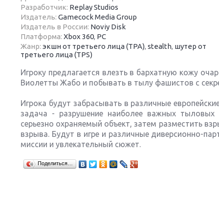
Разработчик:
Replay Studios
Издатель:
Gamecock Media Group
Издатель в России:
Noviy Disk
Платформа:
Xbox 360
,
PC
Жанр:
экшн от третьего лица (TPA)
,
stealth
,
шутер от
третьего лица (TPS)
Next
Игроку предлагается влезть в бархатную кожу оча
Виолетты Жабо и побывать в тылу фашистов с сек
Игрока будут забрасывать в различные европейски
задача - разрушение наиболее важных тыловых 
серьезно охраняемый объект, затем разместить взр
взрыва. Будут в игре и различные диверсионно-па
миссии и увлекательный сюжет.
Поделиться…