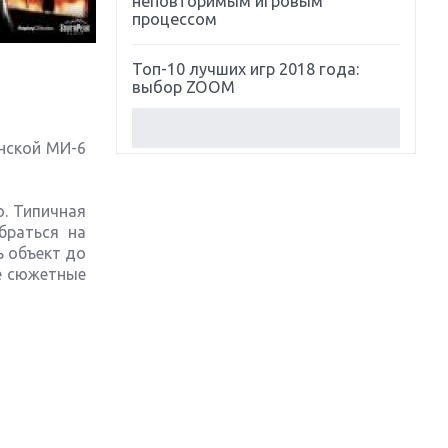
неповторимым игровым
процессом
Топ-10 лучших игр 2018 года:
выбор ZOOM
Обзор Red Dead Redemption 2:
анской МИ-6
действительно игра года?
Первый в России обзор игры
ю. Типичная
Starlink: Battle For Atlas
браться на
ь объект до
Обзор игры Forza Horizon 4:
е сюжетные
вершина эволюции
Две важных новинки для
консолей: Spider-Man и Divinity
Original Sin 2
Три крупных релиза для
гибридной консоли Switch