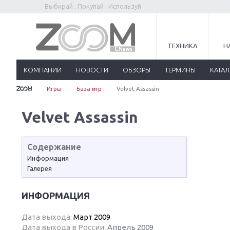
Выбирай : Покупай : Используй
ТЕХНИКА
Н
КОМПАНИИ
НОВОСТИ
ОБЗОРЫ
ТЕРМИНЫ
КАТА
Игры
База игр
Velvet Assassin
Velvet Assassin
Содержание
Информация
Галерея
ИНФОРМАЦИЯ
Дата выхода:
Март 2009
Дата выхода в России:
Апрель 2009