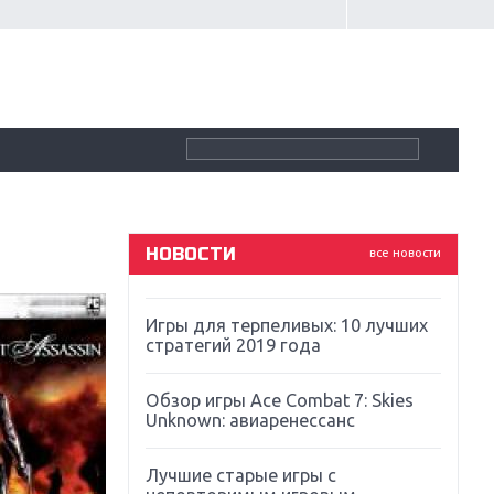
Крупнейшие релизы мая: Nintendo,
Microsoft и Sony
Новинки для Nintendo Switch:
Labo, South Park и ремастер Dark
Souls
God Of War: тотальный
перезапуск серии
НОВОСТИ
все новости
Far Cry 5: хвалить нельзя ругать
Игры для терпеливых: 10 лучших
стратегий 2019 года
Обзор игры Ace Combat 7: Skies
Unknown: авиаренессанс
Лучшие старые игры с