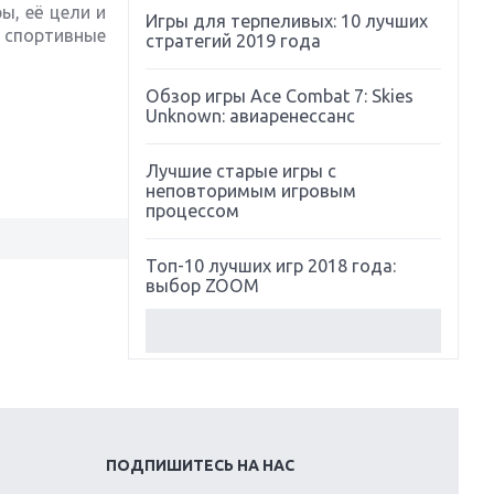
ы, её цели и
Игры для терпеливых: 10 лучших
 спортивные
стратегий 2019 года
Обзор игры Ace Combat 7: Skies
Unknown: авиаренессанс
Лучшие старые игры с
неповторимым игровым
процессом
Топ-10 лучших игр 2018 года:
выбор ZOOM
Обзор Red Dead Redemption 2:
действительно игра года?
Первый в России обзор игры
Starlink: Battle For Atlas
ПОДПИШИТЕСЬ НА НАС
Обзор игры Forza Horizon 4: