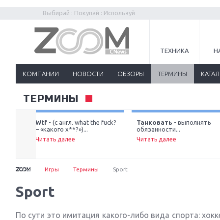
Выбирай : Покупай : Используй
ТЕХНИКА
Н
КОМПАНИИ
НОВОСТИ
ОБЗОРЫ
ТЕРМИНЫ
КАТА
ТЕРМИНЫ
ол)
Wtf
- (c англ. what the fuck?
Танковать
- выполнять
– «какого х**?»)...
обязанности...
Читать далее
Читать далее
Игры
Термины
Sport
Sport
По сути это имитация какого-либо вида спорта: хок