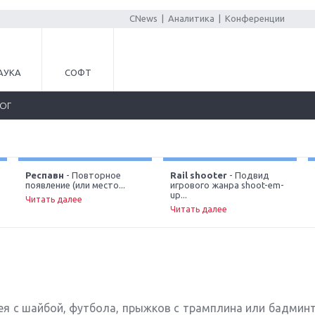
CNews
|
Аналитика
|
Конференции
АУКА
СОФТ
ЛОГ
Респавн
- Повторное
Rail shooter
- Подвид
появление (или место...
игрового жанра shoot-em-
up...
Читать далее
Читать далее
кея с шайбой, футбола, прыжков с трамплина или бадмин