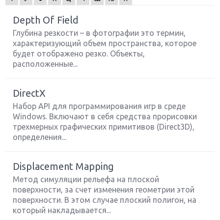
Depth Of Field
Глубина резкости – в фотографии это термин,
характеризующий объем пространства, которое
будет отображено резко. Объекты,
расположенные...
DirectX
Набор API для программирования игр в среде
Windows. Включают в себя средства прорисовки
трехмерных графических примитивов (Direct3D),
определения...
Крупнейшие релизы мая: Nintendo, Microsoft и
Displacement Mapping
Sony
Метод симуляции рельефа на плоской
поверхности, за счет изменения геометрии этой
Новинки для Nintendo Switch: Labo, South Park и
поверхности. В этом случае плоский полигон, на
ремастер Dark Souls
который накладывается...