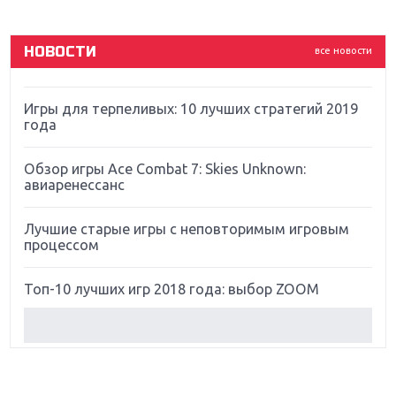
God Of War: тотальный перезапуск серии
НОВОСТИ
все новости
Far Cry 5: хвалить нельзя ругать
Игры для терпеливых: 10 лучших стратегий 2019
года
Обзор игры Ace Combat 7: Skies Unknown:
авиаренессанс
Лучшие старые игры с неповторимым игровым
процессом
Топ-10 лучших игр 2018 года: выбор ZOOM
Обзор Red Dead Redemption 2: действительно
игра года?
Первый в России обзор игры Starlink: Battle For