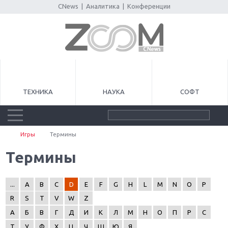
CNews
|
Аналитика
|
Конференции
ТЕХНИКА
НАУКА
СОФТ
Игры
Термины
Термины
...
A
B
C
D
E
F
G
H
L
M
N
O
P
R
S
T
V
W
Z
А
Б
В
Г
Д
И
К
Л
М
Н
О
П
Р
С
Т
У
Ф
Х
Ц
Ч
Ш
Ю
Я