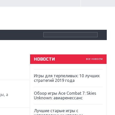
Крупнейшие релизы мая: Nintendo,
Microsoft и Sony
Новинки для Nintendo Switch:
Labo, South Park и ремастер Dark
Souls
God Of War: тотальный
перезапуск серии
НОВОСТИ
все новости
Far Cry 5: хвалить нельзя ругать
Игры для терпеливых: 10 лучших
стратегий 2019 года
Обзор игры Ace Combat 7: Skies
ы, а
Unknown: авиаренессанс
Лучшие старые игры с