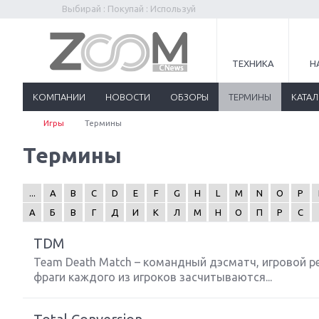
Выбирай : Покупай : Используй
ТЕХНИКА
Н
КОМПАНИИ
НОВОСТИ
ОБЗОРЫ
ТЕРМИНЫ
КАТА
Игры
Термины
Термины
...
A
B
C
D
E
F
G
H
L
M
N
O
P
А
Б
В
Г
Д
И
К
Л
М
Н
О
П
Р
С
TDM
Team Death Match – командный дэсматч, игровой р
фраги каждого из игроков засчитываются...