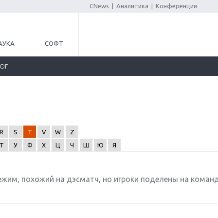
CNews
|
Аналитика
|
Конференции
АУКА
СОФТ
ЛОГ
R
S
T
V
W
Z
Т
У
Ф
Х
Ц
Ч
Ш
Ю
Я
ежим, похожий на дэсматч, но игроки поделены на команд