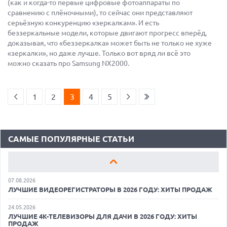
(как и когда-то первые цифровые фотоаппараты по
сравнению с плёночными), то сейчас они представляют
серьёзную конкуренцию «зеркалкам». И есть
беззеркальные модели, которые двигают прогресс вперёд,
доказывая, что «беззеркалка» может быть не только не хуже
«зеркалки», но даже лучше. Только вот вряд ли всё это
можно сказать про Samsung NX2000.
18.06.2026
САМЫЕ ЛЕГКИЕ НОУТБУКИ С ДИСКРЕТНОЙ ГРАФИКОЙ: ВЫБОР
ZOOM
1
2
3
4
5
01.06.2026
9 ПОЛЕЗНЫХ ГАДЖЕТОВ В АВТОМОБИЛЬ ДЛЯ ПУТЕШЕСТВИЯ
ЛЕТОМ: ВЫБОР ZOOM
САМЫЕ ПОПУЛЯРНЫЕ СТАТЬИ
15.05.2026
ОБЗОР HUAWEI MATE 80 PRO: КАК СТАТЬ ФЛАГМАНОМ В 2026
ГОДУ?
07.08.2026
ЛУЧШИЕ ВИДЕОРЕГИСТРАТОРЫ В 2026 ГОДУ: ХИТЫ ПРОДАЖ
24.05.2026
ЛУЧШИЕ 4K-ТЕЛЕВИЗОРЫ ДЛЯ ДАЧИ В 2026 ГОДУ: ХИТЫ
ПРОДАЖ