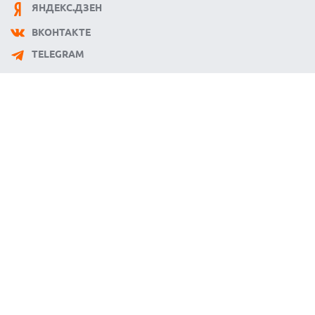
ЯНДЕКС.ДЗЕН
НОВАЯ ЭРА ГИТАРНОГО ЗВУКА — IK MULTIMEDIA
ПРЕДСТАВИЛА ПУБЛИЧНУЮ БЕТУ TONEX 2.0 PLAYER
ВКОНТАКТЕ
06.08.2026
TELEGRAM
УЯЗВИМОСТЬ PRIVATE RELAY РАСКРЫВАЕТ РЕАЛЬНЫЙ IP-
АДРЕС ПОЛЬЗОВАТЕЛЕЙ APPLE
06.08.2026
HUAWEI NOVA 16 SE ВПЕЧАТЛЯЕТ РЕКОРДНОЙ БАТАРЕЕЙ И
СПУТНИКОВОЙ СВЯЗЬЮ